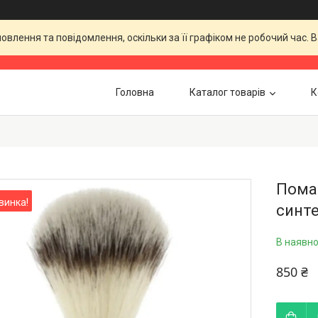
влення та повідомлення, оскільки за її графіком не робочий час.
Головна
Каталог товарів
К
Помаз
винка!
синте
В наявно
850 ₴