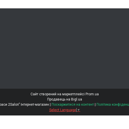
Сайт створений на маркетплейсі
Prom.ua
Продавець на Bigl.ua
"Світ Краси 2Salon" Інтернет-магазин |
Поскаржитися на контент
|
Політика конфіденц
Select Language
▼