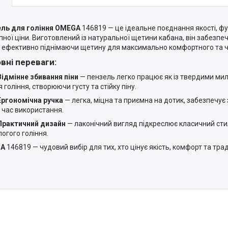
ель для гоління OMEGA
146819 — це ідеальне поєднання якості, фу
пної ціни. Виготовлений із натуральної щетини кабана, він забезп
, ефективно піднімаючи щетину для максимально комфортного та чи
вні переваги:
Відмінне збивання піни
— пензель легко працює як із твердими мило
 гоління, створюючи густу та стійку піну.
Ергономічна ручка
— легка, міцна та приємна на дотик, забезпечує 
д час використання.
Практичний дизайн
— лаконічний вигляд підкреслює класичний сти
логого гоління.
GA
146819 — чудовий вибір для тих, хто цінує якість, комфорт та трад