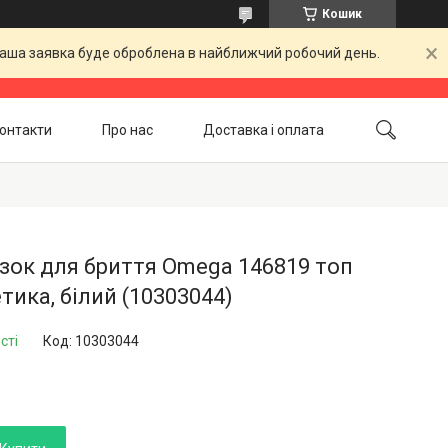
Кошик
 Ваша заявка буде оброблена в найближчий робочий день.
онтакти
Про нас
Доставка і оплата
Повернення і обмін
Акційні товари
ок для бриття Omega 146819 топ
тика, білий (10303044)
сті
Код:
10303044