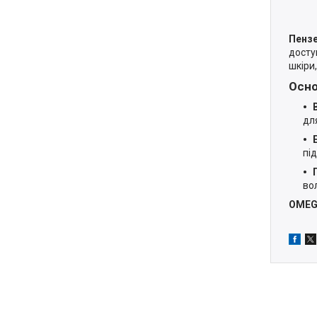
Пенз
досту
шкіри
Осно
для
пі
во
OME