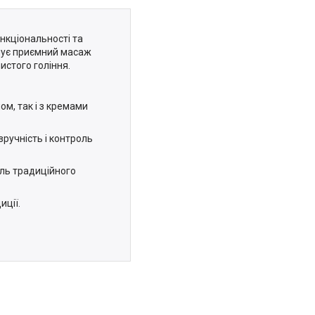
нкціональності та
ечує приємний масаж
стого гоління.
м, так і з кремами
зручність і контроль
ль традиційного
иції.