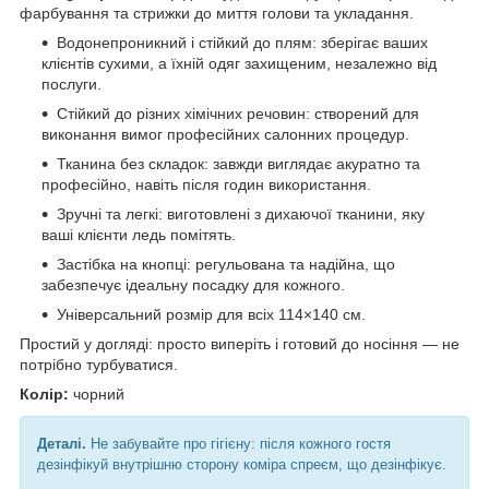
фарбування та стрижки до миття голови та укладання.
Водонепроникний і стійкий до плям: зберігає ваших
клієнтів сухими, а їхній одяг захищеним, незалежно від
послуги.
Стійкий до різних хімічних речовин: створений для
виконання вимог професійних салонних процедур.
Тканина без складок: завжди виглядає акуратно та
професійно, навіть після годин використання.
Зручні та легкі: виготовлені з дихаючої тканини, яку
ваші клієнти ледь помітять.
Застібка на кнопці: регульована та надійна, що
забезпечує ідеальну посадку для кожного.
Універсальний розмір для всіх 114×140 см.
Простий у догляді: просто виперіть і готовий до носіння — не
потрібно турбуватися.
Колір:
чорний
Деталі.
Не забувайте про гігієну: після кожного гостя
дезінфікуй внутрішню сторону коміра спреєм, що дезінфікує.