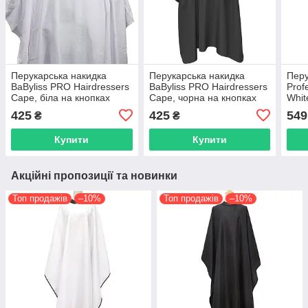
Перукарська накидка
Перукарська накидка
Перу
BaByliss PRO Hairdressers
BaByliss PRO Hairdressers
Prof
Cape, біла на кнопках
Cape, чорна на кнопках
Whit
(М4560Е)
(M1486E)
гачк
425
425
549
₴
₴
Купити
Купити
Акційні пропозиції та новинки
Топ продажів
–10%
Топ продажів
–10%