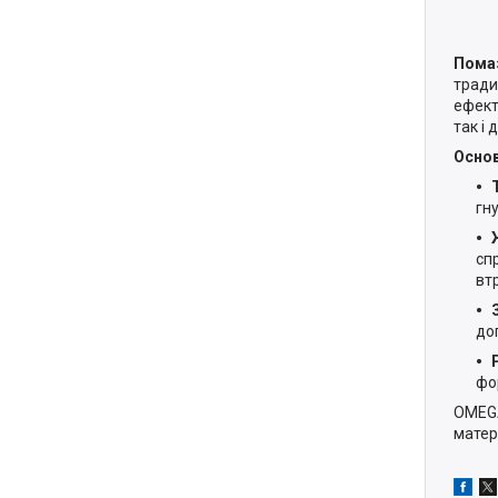
Помаз
тради
ефект
так і
Основ
гн
сп
вт
до
фо
OMEGA
матер