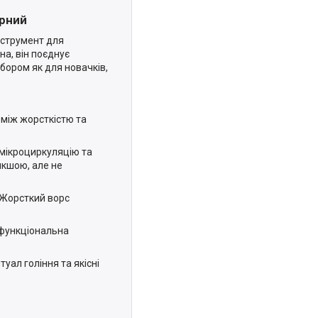
орний
нструмент для
на, він поєднує
ибором як для новачків,
між жорсткістю та
мікроциркуляцію та
якшою, але не
. Жорсткий ворс
 функціональна
уал гоління та якісні