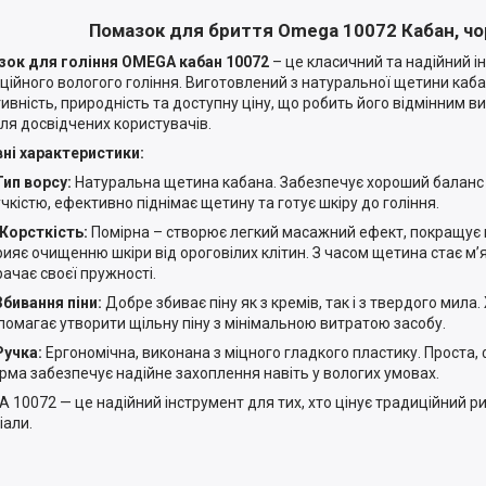
Помазок для бриття Omega 10072 Кабан, ч
ок для гоління OMEGA кабан 10072
– це класичний та надійний і
ційного вологого гоління. Виготовлений з натуральної щетини каба
ивність, природність та доступну ціну, що робить його відмінним в
 для досвідчених користувачів.
ні характеристики:
Тип ворсу:
Натуральна щетина кабана. Забезпечує хороший баланс 
учкістю, ефективно піднімає щетину та готує шкіру до гоління.
Жорсткість:
Помірна – створює легкий масажний ефект, покращує 
рияє очищенню шкіри від ороговілих клітин. З часом щетина стає м’
рачає своєї пружності.
Збивання піни:
Добре збиває піну як з кремів, так і з твердого мила
помагає утворити щільну піну з мінімальною витратою засобу.
Ручка:
Ергономічна, виконана з міцного гладкого пластику. Проста,
рма забезпечує надійне захоплення навіть у вологих умовах.
 10072 — це надійний інструмент для тих, хто цінує традиційний рит
іали.