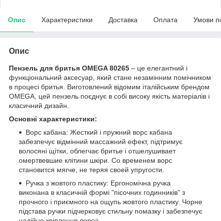
Опис
Характеристики
Доставка
Оплата
Умови п
Опис
Пензель для бритья OMEGA 80265
– це елегантний і
функціональний аксесуар, який стане незамінним помічником
в процесі бритья. Виготовлений відомим італійським брендом
OMEGA, цей пензель поєднує в собі високу якість матеріалів і
класичний дизайн.
Основні характеристики:
Ворс кабана: Жесткий і пружний ворс кабана
забезпечує відмінний массажний ефект, підтримує
волосяні щітки, облегчає бритье і отшелушивает
омертвевшие клітини шкіри. Со временем ворс
становится мягче, не теряя своей упругости.
Ручка з жовтого пластику: Ергономічна ручка
виконана в класичній формі "пісочних годинників" з
прочного і приємного на ощупь жовтого пластику. Чорне
підстава ручки підчерковує стильну помазку і забезпечує
надійне кріплення ворса.