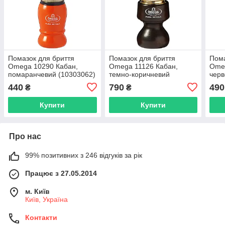
Помазок для бриття
Помазок для бриття
Пома
Omega 10290 Кабан,
Omega 11126 Кабан,
Omeg
помаранчевий (10303062)
темно-коричневий
черв
(10303042)
440
790
490
₴
₴
Купити
Купити
Про нас
99% позитивних з 246 відгуків за рік
Працює з 27.05.2014
м. Київ
Київ, Україна
Контакти