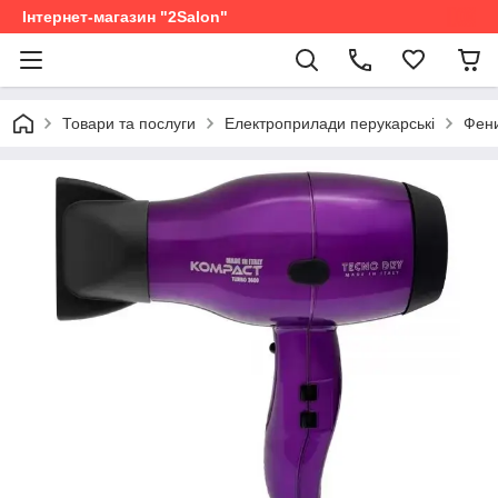
Інтернет-магазин "2Salon"
Товари та послуги
Електроприлади перукарські
Фени