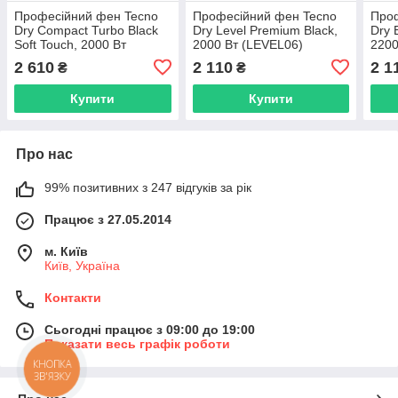
Професійний фен Tecno
Професійний фен Tecno
Про
Dry Compact Turbo Black
Dry Level Premium Black,
Dry 
Soft Touch, 2000 Вт
2000 Вт (LEVEL06)
220
(KOMPACT06E)
2 610
2 110
2 1
₴
₴
Купити
Купити
Про нас
99% позитивних з 247 відгуків за рік
Працює з 27.05.2014
м. Київ
Київ, Україна
Контакти
Сьогодні працює з 09:00 до 19:00
Показати весь графік роботи
КНОПКА
ЗВ'ЯЗКУ