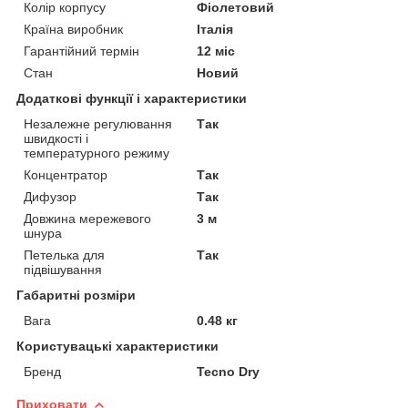
Колір корпусу
Фіолетовий
Країна виробник
Італія
Гарантійний термін
12 міс
Стан
Новий
Додаткові функції і характеристики
Незалежне регулювання
Так
швидкості і
температурного режиму
Концентратор
Так
Дифузор
Так
Довжина мережевого
3 м
шнура
Петелька для
Так
підвішування
Габаритні розміри
Вага
0.48 кг
Користувацькi характеристики
Бренд
Tecno Dry
Приховати