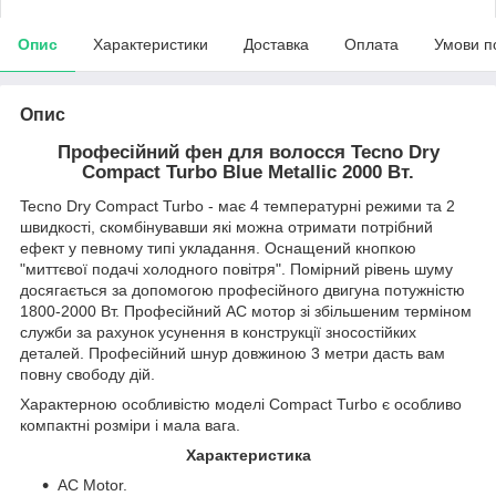
Опис
Характеристики
Доставка
Оплата
Умови п
Опис
Професійний фен для волосся Tecno Dry
Compact Turbo Blue Metallic 2000 Вт.
Tecno Dry Compact Turbo - має 4 температурні режими та 2
швидкості, скомбінувавши які можна отримати потрібний
ефект у певному типі укладання. Оснащений кнопкою
"миттєвої подачі холодного повітря". Помірний рівень шуму
досягається за допомогою професійного двигуна потужністю
1800-2000 Вт. Професійний АC мотор зі збільшеним терміном
служби за рахунок усунення в конструкції зносостійких
деталей. Професійний шнур довжиною 3 метри дасть вам
повну свободу дій.
Характерною особливістю моделі Compact Turbo є особливо
компактні розміри і мала вага.
Характеристика
AC Motor.