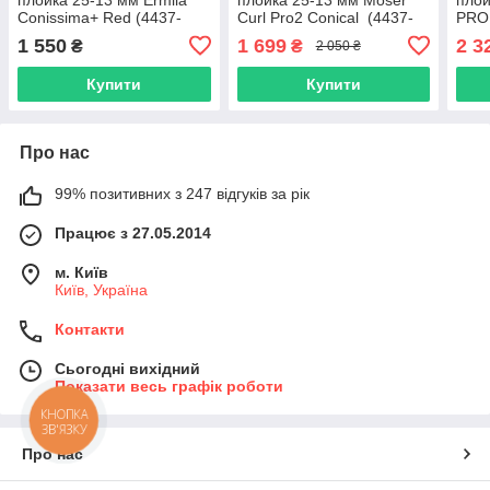
Conissima+ Red (4437-
Curl Pro2 Conical (4437-
PRO 
0040)
0050)
(BA
1 550
1 699
2 3
₴
₴
2 050 ₴
Купити
Купити
Про нас
99% позитивних з 247 відгуків за рік
Працює з 27.05.2014
м. Київ
Київ, Україна
Контакти
Сьогодні вихідний
Показати весь графік роботи
КНОПКА
ЗВ'ЯЗКУ
Про нас