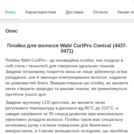
Опис
Характеристики
Доставка
Оплата
Умови п
Опис
Плойка для волосся Wahl CurlPro Conical (4437-
0471)
Плойка Wahl CurlPro - це інноваційна плойка, яка поєднує в
собі стиль і технології для створення ідеальних локонів.
Завдяки титановому покриттю вона не лише забезпечує м'яке
укладання, але й зменшує електризування волосся, надаючи
їм шовковистий блиск. Використовуючи цю плойку, ви зможете
легко створити природні та красиві локони, які триматимуться
протягом усього дня.
Завдяки зручному LCD-дисплею, ви зможете легко
регулювати температуру в діапазоні від 80°C до 210°C, а
швидке нагрівання за 30 секунд дозволяє вам максимально
ефективно укладати волосся. Плойка також має спеціальну
антиковзну ручку з м'якою поверхнею для безпечного
використання, а її кінчик залишається холодним, що запобігає