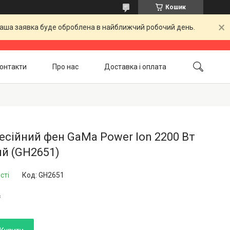
Кошик
 Ваша заявка буде оброблена в найближчий робочий день.
онтакти
Про нас
Доставка і оплата
Повернення і обмін
Акційні товари
сійний фен GaMa Power Ion 2200 Вт
й (GH2651)
сті
Код:
GH2651
₴