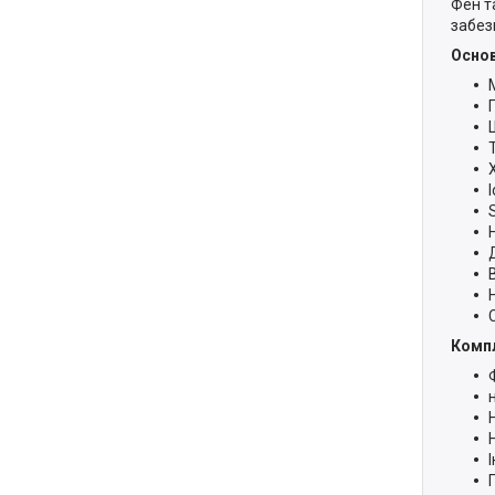
Фен т
забез
Основ
І
Комп