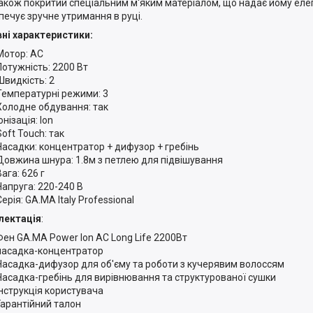
акож покритий спеціальним м'яким матеріалом, що надає йому елег
печує зручне утримання в руці.
ні характеристики:
Мотор: AC
Потужність: 2200 Вт
Швидкість: 2
Температурні режими: 3
Холодне обдування: так
онізація: Ion
Soft Touch: так
Насадки: концентратор + дифузор + гребінь
Довжина шнура: 1.8м з петлею для підвішування
Вага: 626 г
Напруга: 220-240 В
Серія: GA.MA Italy Professional
лектація
:
Фен GA.MA Power Ion AC Long Life 2200Вт
насадка-концентратор
Насадка-дифузор для об'єму та роботи з кучерявим волоссям
Насадка-гребінь для вирівнювання та структурованої сушки
Інструкція користувача
Гарантійний талон