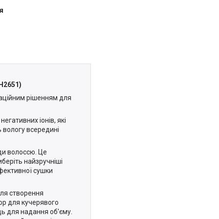
я
H2651)
ваційним рішенням для
егативних іонів, які
ь вологу всередині
ди волоссю. Це
иберіть найзручніші
ефективної сушки
 для створення
зор для кучерявого
ь для надання об'єму.