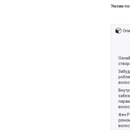
Опи
Ознай
створ
Забуд
робля
волос
Внутр
забез
парам
волос
Фен P
різно
волос