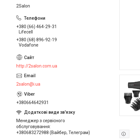
2Salon
+380 (66) 464-29-31
Lifecell
+380 (68) 896-92-19
Vodafone
http://2salon.com.ua
2salon@i.ua
+380664642931
Менеджер з сервісного
обслуговування
+380683272988 (Вайбер, Телеграм)