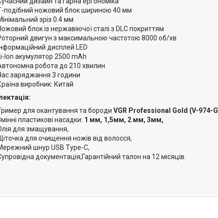
Сучасний дизайн та гарна ергономіка
Т-подібний ножовий блок шириною 40 мм
Мінімальний зріз 0.4 мм
Ножовий блок із нержавіючої сталі з DLC покриттям
Роторний двигун з максимальною частотою 8000 об/хв
Інформаційний дисплей LED
Li-Ion акумулятор 2500 mAh
Автономна робота до 210 хвилин
Час заряджання 3 години
Країна виробник: Китай
ектація:
Тример для окантування та бороди
VGR Professional Gold (V-974-
Змінні пластикові насадки:
1 мм, 1,5мм, 2 мм, 3мм,
Олія для змащування,
Щіточка для очищення ножів від волосся,
Мережний шнур USB Type-C,
Супровідна документація,Гарантійний талон на 12 місяців.