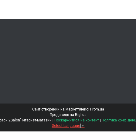
Сайт створений на маркетплейсі
Prom.ua
Продавець на Bigl.ua
"Світ Краси 2Salon" Інтернет-магазин |
Поскаржитися на контент
|
Політика конфіденц
Select Language
▼