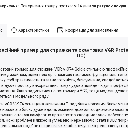
повернення товару протягом 14 днів
за рахунок покупц
с
Характеристики
Інформація для замовлення
есійний тример для стрижки та окантовки VGR Profess
GO)
отовий тример для стрижки VGR V-974 Gold є стильною професійн
тим дизайном, відмінною ергономікою і великою функціональністю.
ть у собі практичність та технологічність, безсумнівно, сподобаєтьс
ь дуже проста у використанні, тому чудово підійде як для професі
истання. Якщо подивитися на всі тримери VGR, то ця модель дуже п
яється з модельного ряду.
ь VGR V-974 оснащена незнімним Т-подібним ножовим блоком зав
 ножового блоку дуже вдала, оскільки дозволяє одночасно захоп
трижки, а також комфортно працювати у складних зонах, забезпечу
ся. Ножі зроблені з якісної вуглецевої нержавіючої сталі з DLC пок
цеве алмазоподібне покриття, яке забезпечує неперевершену гостр