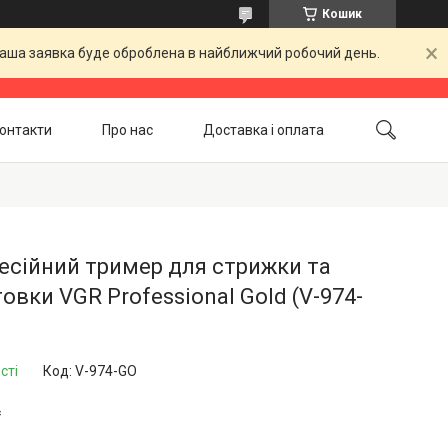
Кошик
 Ваша заявка буде оброблена в найближчий робочий день.
онтакти
Про нас
Доставка і оплата
Повернення і обмін
Акційні товари
есійний тример для стрижки та
овки VGR Professional Gold (V-974-
сті
Код:
V-974-GO
₴