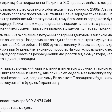
у стрижку без подразнення. Покриття DLC підвищує стійкість лез до з
р працює від вбудованого Li-Ion акумулятора ємністю 2500mAh, я
омною роботою протягом 210 хвилин. Повна зарядка триватиме 3 г
лятор позбавлений ефекту пам'яті, тому його можна заряджати бу
 заряду. Таким чином модель ідеально підходить на потік, а у вас з
жений інструмент. Тример не працює від шнура під час заряджання
ь VGR V-974 оснащена потужним роторним двигуном з високою ча
тів за хвилину. Нагадаємо, що за один оберт ексцентрик змушує ніж
, ножовий блок робить 16 000 рухів за хвилину. Висока швидкість 
й зріз при будь-якій інтенсивності роботи. На корпусі розміщено спе
ому відображається розрахунковий час роботи від акумулятора, не
 та індикація зарядки.
н тримера сучасний, оригінальний із вигнутою формою, з гарною е
і виготовлений із металу, але при цьому модель має невелику вагу
 є універсальним, завдяки чому Ви зможете її заряджати будь-яки
стовувати її в будь-якій країні світу.
ивості тримера VGR V-974 Gold:
Бездротова модель