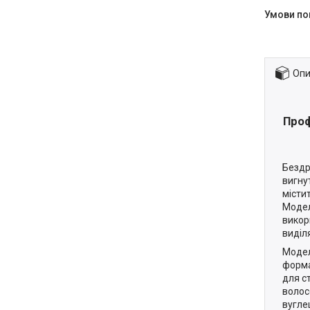
Опи
Проф
Бездр
вигну
місти
Модел
викор
виділ
Модел
форма
для с
волос
вугле