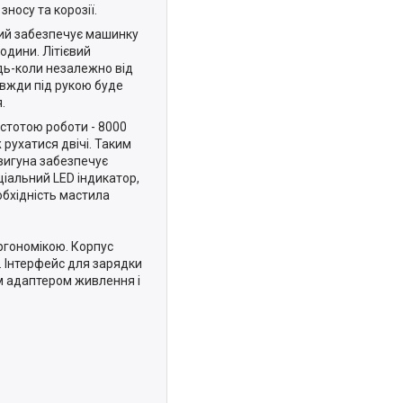
носу та корозії.
кий забезпечує машинку
одини. Літієвий
дь-коли незалежно від
авжди під рукою буде
.
стотою роботи - 8000
 рухатися двічі. Таким
двигуна забезпечує
ціальний LED індикатор,
обхідність мастила
ргономікою. Корпус
. Інтерфейс для зарядки
м адаптером живлення і