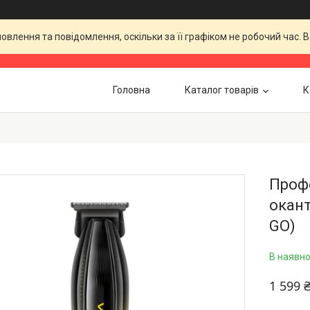
влення та повідомлення, оскільки за її графіком не робочий час.
Головна
Каталог товарів
К
Проф
окант
GO)
В наявно
1 599 