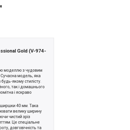
я
ional Gold (V-974-
ою моделлю з чудовим
 Сучасна модель, яка
я будь-якому стилісту.
йного, так і домашнього
омітна і яскраво
ширшки 40 мм. Така
лювати велику ширину
ючи чистий зріз
риттям. Це спеціальне
оту, довговічність та