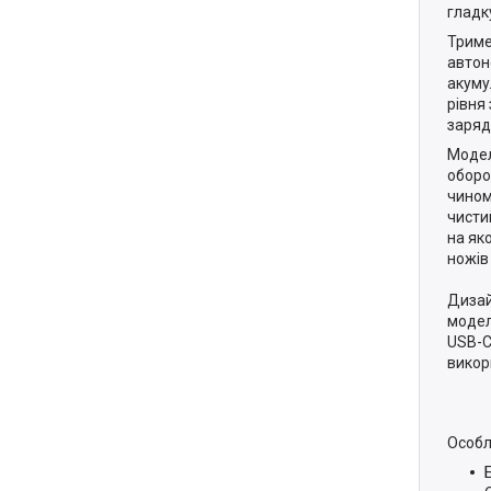
гладк
Триме
автон
акуму
рівня
заряд
Модел
оборо
чином
чисти
на як
ножів
Дизай
модел
USB-C
викори
Особл