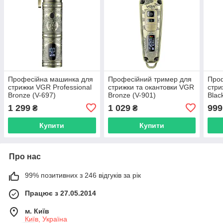
Професійна машинка для
Професійний тример для
Про
стрижки VGR Professional
стрижки та окантовки VGR
стри
Bronze (V-697)
Bronze (V-901)
Blac
1 299
1 029
999
₴
₴
Купити
Купити
Про нас
99% позитивних з 246 відгуків за рік
Працює з 27.05.2014
м. Київ
Київ, Україна