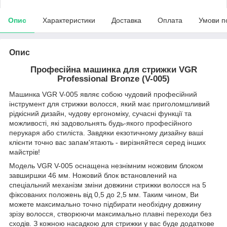
Опис
Характеристики
Доставка
Оплата
Умови п
Опис
Професійна машинка для стрижки VGR
Professional Bronze (V-005)
Машинка VGR V-005 являє собою чудовий професійний
інструмент для стрижки волосся, який має приголомшливий
рідкісний дизайн, чудову ергономіку, сучасні функції та
можливості, які задовольнять будь-якого професійного
перукаря або стиліста. Завдяки екзотичному дизайну ваші
клієнти точно вас запам'ятають - вирізняйтеся серед інших
майстрів!
Модель VGR V-005 оснащена незнімним ножовим блоком
завширшки 46 мм. Ножовий блок встановлений на
спеціальний механізм зміни довжини стрижки волосся на 5
фіксованих положень від 0,5 до 2,5 мм. Таким чином, Ви
можете максимально точно підбирати необхідну довжину
зрізу волосся, створюючи максимально плавні переходи без
сходів. З кожною насадкою для стрижки у вас буде додаткове