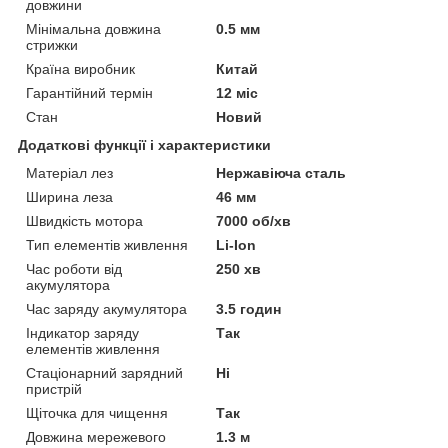
довжини
Мінімальна довжина
0.5 мм
стрижки
Країна виробник
Китай
Гарантійний термін
12 міс
Стан
Новий
Додаткові функції і характеристики
Матеріал лез
Нержавіюча сталь
Ширина леза
46 мм
Швидкість мотора
7000 об/хв
Тип елементів живлення
Li-Ion
Час роботи від
250 хв
акумулятора
Час заряду акумулятора
3.5 годин
Індикатор заряду
Так
елементів живлення
Стаціонарний зарядний
Ні
пристрій
Щіточка для чищення
Так
Довжина мережевого
1.3 м