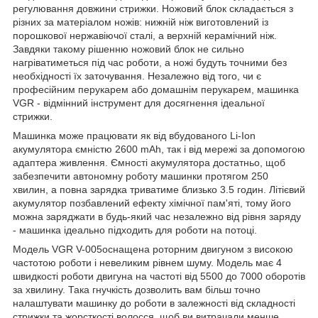
регулювання довжини стрижки. Ножовий блок складається з
різних за матеріалом ножів: нижній ніж виготовлений із
порошкової нержавіючої сталі, а верхній керамічний ніж.
Завдяки такому рішенню ножовий блок не сильно
нагріватиметься під час роботи, а ножі будуть точними без
необхідності їх заточування. Незалежно від того, чи є
професійним перукарем або домашнім перукарем, машинка
VGR - відмінний інструмент для досягнення ідеальної
стрижки.
Машинка може працювати як від вбудованого Li-Ion
акумулятора ємністю 2600 mAh, так і від мережі за допомогою
адаптера живлення. Ємності акумулятора достатньо, щоб
забезпечити автономну роботу машинки протягом 250
хвилин, а повна зарядка триватиме близько 3.5 годин. Літієвий
акумулятор позбавлений ефекту хімічної пам'яті, тому його
можна заряджати в будь-який час незалежно від рівня заряду
- машинка ідеально підходить для роботи на потоці.
Модель VGR V-005оснащена роторним двигуном з високою
частотою роботи і невеликим рівнем шуму. Модель має 4
швидкості роботи двигуна на частоті від 5500 до 7000 оборотів
за хвилину. Така гнучкість дозволить вам більш точно
налаштувати машинку до роботи в залежності від складності
стрижки та жорсткості волосся, щоб ви витрачали менше