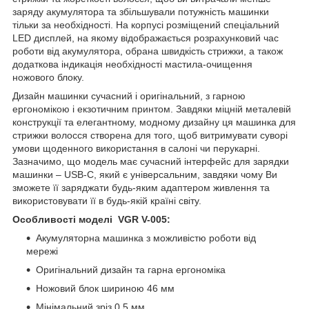
заряду акумулятора та збільшували потужність машинки
тільки за необхідності. На корпусі розміщений спеціальний
LED дисплей, на якому відображається розрахунковий час
роботи від акумулятора, обрана швидкість стрижки, а також
додаткова індикація необхідності мастила-очищення
ножового блоку.
Дизайн машинки сучасний і оригінальний, з гарною
ергономікою і екзотичним принтом. Завдяки міцній металевій
конструкції та елегантному, модному дизайну ця машинка для
стрижки волосся створена для того, щоб витримувати суворі
умови щоденного використання в салоні чи перукарні.
Зазначимо, що модель має сучасний інтерфейс для зарядки
машинки – USB-C, який є універсальним, завдяки чому Ви
зможете її заряджати будь-яким адаптером живлення та
використовувати її в будь-якій країні світу.
Особливості моделі VGR V-005:
Акумуляторна машинка з можливістю роботи від
мережі
Оригінальний дизайн та гарна ергономіка
Ножовий блок шириною 46 мм
Мінімальний зріз 0.5 мм