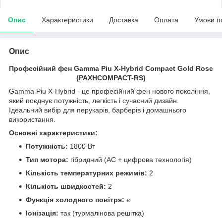
Опис
Характеристики
Доставка
Оплата
Умови п
Опис
Професійний фен Gamma Piu X-Hybrid Compact Gold Rose
(PAXHCOMPACT-RS)
Gamma Piu X-Hybrid - це професійний фен нового покоління,
який поєднує потужність, легкість і сучасний дизайн.
Ідеальний вибір для перукарів, барберів і домашнього
використання.
Основні характеристики:
Потужність:
1800 Вт
Тип мотора:
гібридний (AC + цифрова технологія)
Кількість температурних режимів:
2
Кількість швидкостей:
2
Функція холодного повітря:
є
Іонізація:
так (турмалінова решітка)