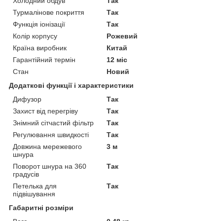
Холодний обдув
Так
Турмалінове покриття
Так
Функція іонізації
Так
Колір корпусу
Рожевий
Країна виробник
Китай
Гарантійний термін
12 міс
Стан
Новий
Додаткові функції і характеристики
Дифузор
Так
Захист від перегріву
Так
Знімний сітчастий фільтр
Так
Регулювання швидкості
Так
Довжина мережевого
3 м
шнура
Поворот шнура на 360
Так
градусів
Петелька для
Так
підвішування
Габаритні розміри