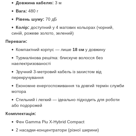
Довжина кабелю:
3 м
Вага:
480 г
Рівень шуму:
70 дБ
Колір:
доступний у 4 матових кольорах (чорний,
синій, рожеве золото, зелений)
Переваги:
Компактний корпус — лише
18 см
у довжину
Турмалінова решітка: блискуче волосся без
наелектризованості
Зручний 3-метровий кабель із захистом від
перекручування
Економне енергоспоживання та довгий термін служби
мотора
Стильний і легкий — ідеально підходить для роботи
або подорожей
Комплектація:
Фен Gamma Piu X-Hybrid Compact
2 насадки-концентратори (різної ширини)