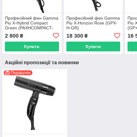
Професійний фен Gamma
Професійний фен Gamma
Про
Piu X-Hybrid Compact
Piu X-Horizon Rose (GPX-
Piu 
Green (PAXHCOMPACT-
H-GR)
(GP
GR)
2 800
18 300
16 
₴
₴
Купити
Купити
Акційні пропозиції та новинки
Подарунок