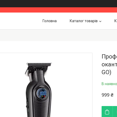
Головна
Каталог товарів
К
Проф
окант
GO)
В наявно
999 ₴