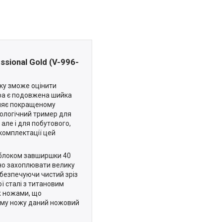
ional Gold (V-996-
ку зможе оцінити
ра є подовжена шийка
рияє покращеному
нологічний тример для
але і для побутового,
комплектації цей
 блоком завширшки 40
но захоплювати велику
безпечуючи чистий зріз
ої сталі з титановим
ж ножами, що
ному ножу даний ножовий