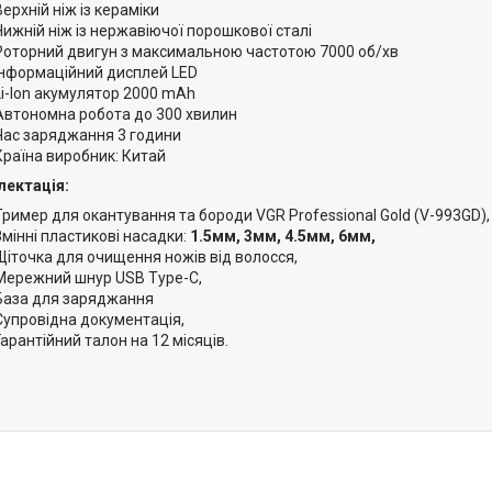
Верхній ніж із кераміки
Нижній ніж із нержавіючої порошкової сталі
Роторний двигун з максимальною частотою 7000 об/хв
Інформаційний дисплей LED
Li-Ion акумулятор 2000 mAh
Автономна робота до 300 хвилин
Час заряджання 3 години
Країна виробник: Китай
ектація:
Тример для окантування та бороди VGR Professional Gold (V-993GD),
Змінні пластикові насадки:
1.5мм, 3мм, 4.5мм, 6мм,
Щіточка для очищення ножів від волосся,
Мережний шнур USB Type-C,
База для заряджання
Супровідна документація,
Гарантійний талон на 12 місяців.