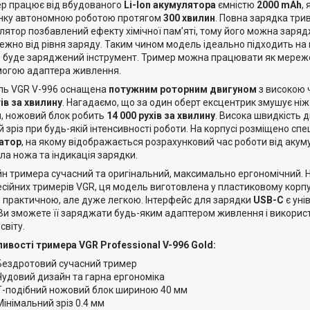
р працює від вбудованого
Li-Ion акумулятора
ємністю
2000 mAh
,
ку автономною роботою протягом
300 хвилин
. Повна зарядка три
лятор позбавлений ефекту хімічної пам’яті, тому його можна заря
ежно від рівня заряду. Таким чином модель ідеально підходить на по
 буде заряджений інструмент. Тример можна працювати як мереже
огою адаптера живлення.
ь VGR V-996 оснащена
потужним роторним двигуном
з високою 
ів за хвилину
. Нагадаємо, що за один оберт ексцентрик змушує ніж 
, ножовий блок робить
14 000 рухів за хвилину
. Висока швидкість 
й зріз при будь-якій інтенсивності роботи. На корпусі розміщено сп
атор
, на якому відображається розрахунковий час роботи від акум
ла ножа та індикація зарядки.
н тримера сучасний та оригінальний, максимально ергономічний. На
сійних тримерів VGR, ця модель виготовлена у пластиковому корпусі
 практичною, але дуже легкою. Інтерфейс для зарядки
USB-C
є уні
Ви зможете її заряджати будь-яким адаптером живлення і використо
 світу.
ливості тримера
VGR
Professional
V-996
Gold:
Бездротовий сучасний тример
Чудовий дизайн та гарна ергономіка
Т-подібний ножовий блок шириною 40 мм
Мінімальний зріз 0.4 мм