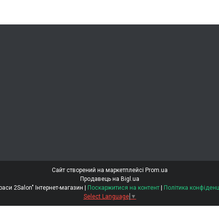
Сайт створений на маркетплейсі
Prom.ua
Продавець на Bigl.ua
"Світ Краси 2Salon" Інтернет-магазин |
Поскаржитися на контент
|
Політика конфіденц
Select Language
▼