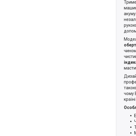
Триме
машин
акуму
незал
рукою
допом
Модел
оберт
чином
чисти
індик
масти
Дизай
профе
такою
чому 
країні
Особ