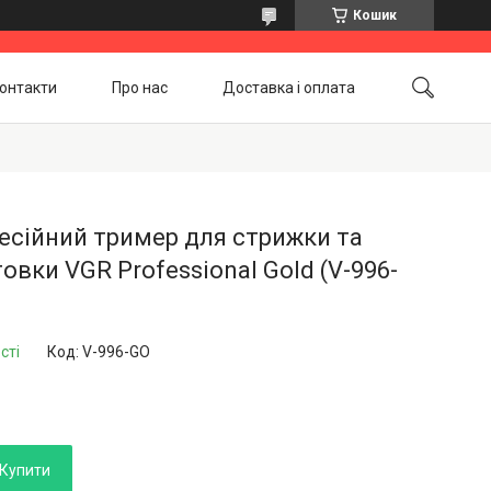
Кошик
онтакти
Про нас
Доставка і оплата
Повернення і обмін
Акційні товари
есійний тример для стрижки та
овки VGR Professional Gold (V-996-
сті
Код:
V-996-GO
Купити