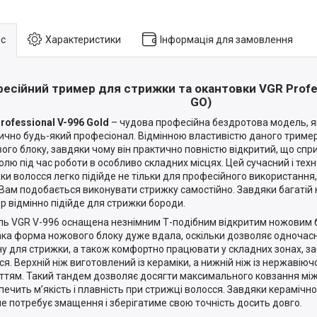
с
Характеристики
Інформація для замовлення
есійний тример для стрижки та окантовки VGR Profess
GO)
rofessional
V-996 Gold
– чудова професійна бездротова модель, я
ично будь-який професіонал. Відмінною властивістю даного триме
ого блоку, завдяки чому він практично повністю відкритий, що сп
олю під час роботи в особливо складних місцях. Цей сучасний і тех
ки волосся легко підійде не тільки для професійного використання, 
Вам подобається виконувати стрижку самостійно. Завдяки багатій 
р відмінно підійде для стрижки бороди.
ь VGR V-996 оснащена незнімним Т-подібним відкритим ножовим
ака форма ножового блоку дуже вдала, оскільки дозволяє одночас
у для стрижки, а також комфортно працювати у складних зонах, за
ся. Верхній ніж виготовлений із кераміки, а нижній ніж із нержавіюч
ттям. Такий тандем дозволяє досягти максимального ковзання мі
печить м’якість і плавність при стрижці волосся. Завдяки кераміч
не потребує змащення і зберігатиме свою точність досить довго.