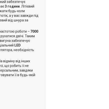
 який забезпечує
ває
3 години
. Літієвий
джати будь-коли
тік, а у вас завжди під
вий від шнура за
частотою роботи –
7000
рухатися двічі. Таким
двигуна забезпечує
еціальний
LED
улятора, необхідність
 відміну від інших
, що робить її не
версальним, завдяки
вувати її в будь-якій