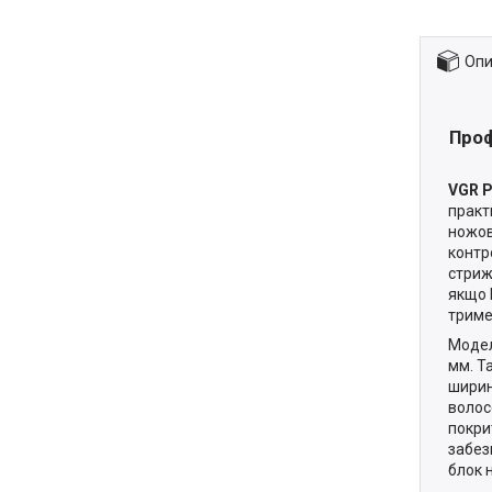
Опи
Проф
VGR
P
практ
ножов
контр
стриж
якщо 
триме
Модел
мм. Т
ширин
волос
покри
забез
блок 