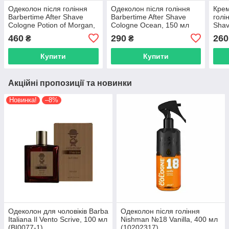
Одеколон після гоління
Одеколон після гоління
Крем
Barbertime After Shave
Barbertime After Shave
голі
Cologne Potion of Morgan,
Cologne Ocean, 150 мл
Shav
400 мл
150 
460
290
260
₴
₴
Купити
Купити
Акційні пропозиції та новинки
Новинка!
–8%
Одеколон для чоловіків Barba
Одеколон після гоління
Italiana Il Vento Scrive, 100 мл
Nishman №18 Vanilla, 400 мл
(BI0077-1)
(10202317)