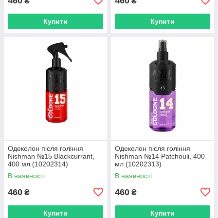
460
460
₴
₴
Купити
Купити
Одеколон після гоління
Одеколон після гоління
Nishman №15 Blackcurrant,
Nishman №14 Patchouli, 400
400 мл (10202314)
мл (10202313)
В наявності
В наявності
460
460
₴
₴
Купити
Купити