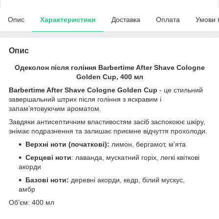
Опис
Характеристики
Доставка
Оплата
Умови 
Опис
Одеколон після гоління Barbertime After Shave Cologne
Golden Cup, 400 мл
Barbertime After Shave Cologne Golden Cup
- це стильний
завершальний штрих після гоління з яскравим і
запам’ятовуючим ароматом.
Завдяки антисептичним властивостям засіб заспокоює шкіру,
знімає подразнення та залишає приємне відчуття прохолоди.
Верхні ноти (початкові):
лимон, бергамот, м’ята
Серцеві ноти
: лаванда, мускатний горіх, легкі квіткові
акорди
Базові ноти:
деревні акорди, кедр, білий мускус,
амбр
Об’єм: 400 мл