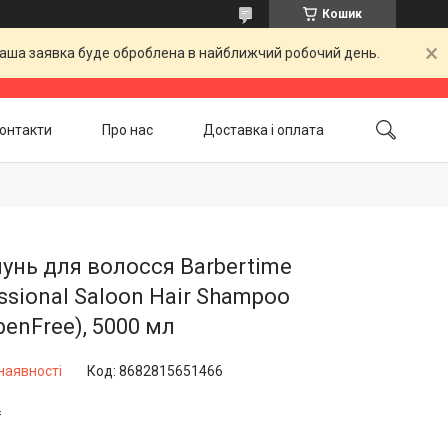
Кошик
 Ваша заявка буде оброблена в найближчий робочий день.
онтакти
Про нас
Доставка і оплата
Повернення і обмін
Акційні товари
нь для волосся Barbertime
ssional Saloon Hair Shampoo
benFree), 5000 мл
наявності
Код:
8682815651466
₴