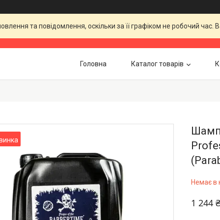
влення та повідомлення, оскільки за її графіком не робочий час.
Головна
Каталог товарів
К
Шампу
винка
Profe
(Para
Немає в 
1 244 