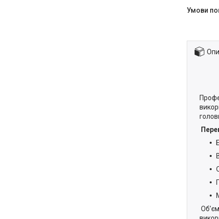
Опи
Профе
викор
голов
Пере
Обʼєм
викор