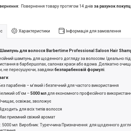
повернення товару протягом 14 днів
за рахунок покупц
с
Характеристики
Інформація для замовлення
Шампунь для волосся Barbertime Professional Saloon Hair Sham
сійний шампунь для щоденного догляду за волоссям. Ідеально пі
истання в барбершопах, салонах краси або вдома. Делікатно очища
и, не пересушуючи, завдяки
безпарабеновій формулі
.
ваги
:
Без парабенів – мʼякий і безпечний для частого використання
Великий обʼєм –
5000 мл
для економного професійного використан
Очищає, освіжає, зволожує
Підходить для всіх типів волосся
Має приємний свіжий аромат
: 5000 мл Виробник: Туреччина Призначення: для щоденного догля
истання