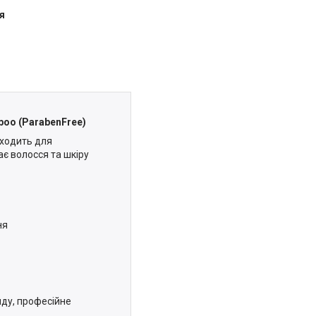
я
poo (ParabenFree)
дходить для
є волосся та шкіру
ня
ду, професійне