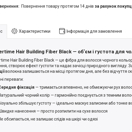
повернення товару протягом 14 днів
за рахунок покупц
с
Характеристики
Інформація для замовлення
ertime Hair Building Fiber Black — обʼєм і густота для 
time Hair Building Fiber Black — це фібра для волосся чорного кольо
іння, створює ефект густоти та надає зачісці природного вигляду. 
ції
волокна залишаються на місці протягом дня, але без відчуття с
ні переваги:
Середня фіксація
— тримається впевнено, не обмежуючи рух воло
Натуральний чорний колір — гармонійно поєднується з темним вол
Візуально збільшує густоту — ідеально маскує залисини або тонке 
Швидке нанесення — просто розпилити на сухе волосся
Не обсипається, не залишає слідів на шкірі чи одязі
: