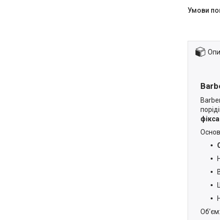
Опи
Barb
Barber
порід
фікса
Основ
Обʼєм