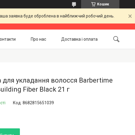
Кошик
 Ваша заявка буде оброблена в найближчий робочий день.
онтакти
Про нас
Доставка і оплата
Повернення і обмін
Акційні товари
 для укладання волосся Barbertime
uilding Fiber Black 21 г
сті
Код:
8682815651039