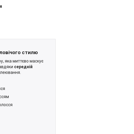
я
чоловічого стилю
ру, яка миттєво маскує
Завдяки
середній
клеювання.
сся
оссям
волосся