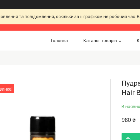
влення та повідомлення, оскільки за її графіком не робочий час.
Головна
Каталог товарів
К
Пудра
винка!
Hair B
В наявно
980 ₴