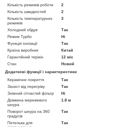
Кількість режимів роботи
2
Кількість швидкостей
2
Кількість температурних
3
режимів
Холодний обдув
Так
Режим Турбо
Ні
Функція іонізації
Так
Країна виробник
Китай
Гарантійний термін
12 міс
Стан
Новий
Додаткові функції і характеристики
Керамічне покриття
Так
Захист від перегріву
Так
Знімний сітчастий фільтр
Ні
Довжина мережевого
1.8 м
шнура
Поворот шнура на 360
Так
градусів
Петелька для
Так