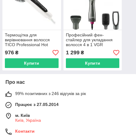
Термощітка для
Професійний фен-
вирівнювання волосся
стайлер для укладання
TICO Professional Hot
волосся 4 в 1 VGR
Brush,білий перламут
Navigator, 800W (V-408)
976
1 299
₴
₴
(100208W)
Купити
Купити
Про нас
99% позитивних з 246 відгуків за рік
Працює з 27.05.2014
м. Київ
Київ, Україна
Контакти