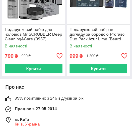
Подарунковий набір для
Подарунковий набір по
чоловіків Mr.SCRUBBER Deep
догляду за бородою Proraso
Cleaning&Care (0957)
Duo Pack Azur Lime (Beard
Balm + Shampoo) (11001012)
В наявності
В наявності
799
999
₴
₴
990 ₴
1 200 ₴
Купити
Купити
Про нас
99% позитивних з 246 відгуків за рік
Працює з 27.05.2014
м. Київ
Київ, Україна