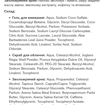
Зволожуючий крем
глибоко зволожує і живить шкіру завдяки
маслу авени, вівсяному екстракту, кофеїну та вітамінам.
Склад:
Гель для вмивання:
Aqua, Sodium Coco-Sulfate,
Cocamidopropyl Betaine, Glycerin, Decyl Glucoside, Coco-
Glucoside, Benzyl Alcohol, Parfum, Potassium Sorbate,
Sodium Benzoate, Sodium Lauryl Glucose Carboxylate,
Citric Acid, Sucrose Laurate, Lauryl Glucoside, Aloe
Barbadensis Leaf Juice Powder, Tocopherol,
Dehydroacetic Acid, Linalool, Sorbic Acid, Sodium
Chloride.
Скраб для обличчя:
Aqua, Cetearyl Alcohol, Juglans
Regia Shell Powder, Prunus Amygdalus Dulcis Oil, Glyceryl
Stearate, Ceteareth-20, PEG-20 Stearate, Benzyl Alcohol,
Sodium Benzoate, Parfum, Glycerin, Dehydroacetic Acid,
Linalool, Tocopherol.
Зволожуючий крем:
Aqua, Propanediol, Cetearyl
Alcohol, Tapioca Starch, Caprylic/Capric Triglyceride,
Glyceryl Stearate, Cetearyl Glucoside, Phenoxyethanol,
Parfum, Avena Sativa Meal Extract, Butyrospermum Parkii
Butter, Glycerin, Avena Sativa Kernel Oil, Caffeine,
Ethylhexylglycerin, Tocopherol, Tocopheryl Acetate,