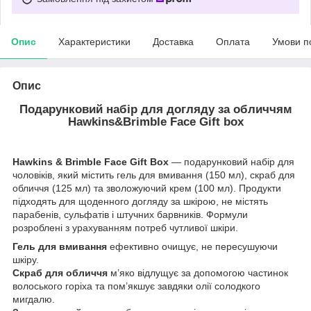
Опис
Характеристики
Доставка
Оплата
Умови п
Опис
Подарунковий набір для догляду за обличчям
Hawkins&Brimble Face Gift box
Hawkins & Brimble Face Gift Box
— подарунковий набір для
чоловіків, який містить гель для вмивання (150 мл), скраб для
обличчя (125 мл) та зволожуючий крем (100 мл). Продукти
підходять для щоденного догляду за шкірою, не містять
парабенів, сульфатів і штучних барвників. Формули
розроблені з урахуванням потреб чутливої шкіри.
Гель для вмивання
ефективно очищує, не пересушуючи
шкіру.
Скраб для обличчя
м’яко відлущує за допомогою частинок
волоського горіха та пом’якшує завдяки олії солодкого
мигдалю.