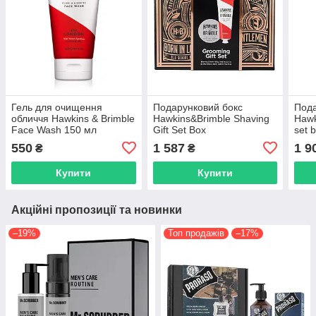
Гель для очищення
Подарунковий бокс
Пода
обличчя Hawkins & Brimble
Hawkins&Brimble Shaving
Hawk
Face Wash 150 мл
Gift Set Box
set 
(5060495675041)
550
1 587
1 9
₴
₴
Купити
Купити
Акційні пропозиції та новинки
–19%
Топ продажів
–17%