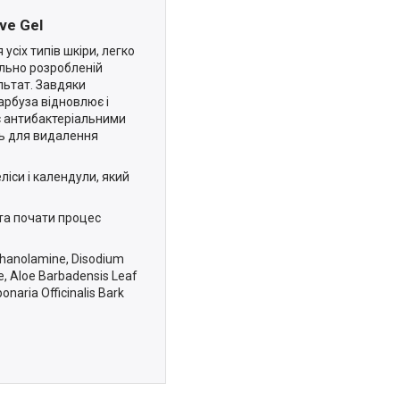
ve Gel
усіх типів шкіри, легко
ально розробленій
льтат. Завдяки
арбуза відновлює і
іє антибактеріальними
ть для видалення
ліси і календули, який
та почати процес
iethanolamine, Disodium
, Aloe Barbadensis Leaf
ponaria Officinalis Bark