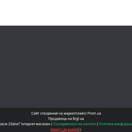
Сайт створений на маркетплейсі
Prom.ua
Продавець на Bigl.ua
"Світ Краси 2Salon" Інтернет-магазин |
Поскаржитися на контент
|
Політика конфіденц
Select Language
▼