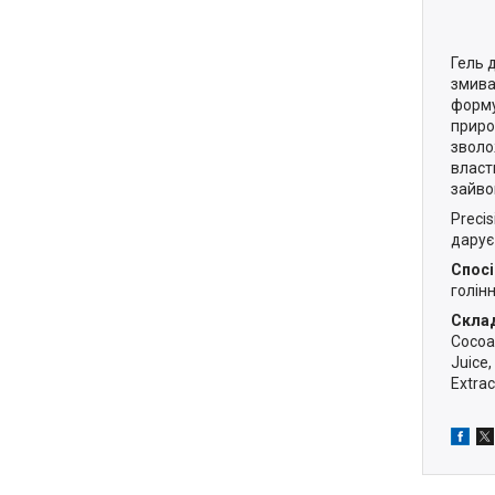
Гель д
змива
форму
приро
зволо
власт
зайвог
Preci
дарує
Спосі
голінн
Скла
Cocoa
Juice,
Extrac