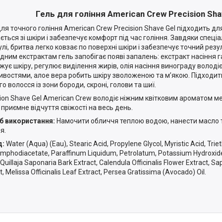
Гель для гоління American Crew Precision Sha
ля точного гоління American Crew Precision Shave Gel підходить для 
ється зі шкіри і забезпечує комфорт під час гоління. Завдяки спеці
лі, бритва легко ковзає по поверхні шкіри і забезпечує точний резу
дним екстрактам гель запобігає появі запалень: екстракт насіння г
жує шкіру, регулює виділення жирів, олія насіння винограду волод
ивостями, алое вера робить шкіру зволоженою та м’якою. Підходи
о волосся із зони бороди, скроні, голови та шиї.
sion Shave Gel American Crew володіє ніжним квітковим ароматом ме
 приємне відчуття свіжості на весь день.
б використання:
Намочити обличчя теплою водою, нанести масло 
я.
д:
Water (Aqua) (Eau), Stearic Acid, Propylene Glycol, Myristic Acid, Tr
mphodiacetate, Paraffinum Liquidum, Petrolatum, Potassium Hydroxide
 Quillaja Saponaria Bark Extract, Calendula Officinalis Flower Extract, Sa
t, Melissa Officinalis Leaf Extract, Persea Gratissima (Avocado) Oil.