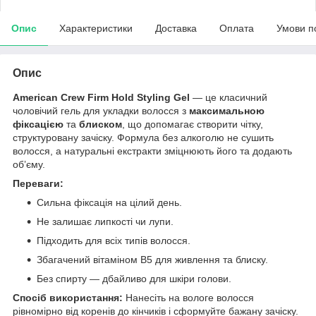
Опис
Характеристики
Доставка
Оплата
Умови п
Опис
American Crew Firm Hold Styling Gel
— це класичний
чоловічий гель для укладки волосся з
максимальною
фіксацією
та
блиском
, що допомагає створити чітку,
структуровану зачіску. Формула без алкоголю не сушить
волосся, а натуральні екстракти зміцнюють його та додають
об’єму.
Переваги:
Сильна фіксація на цілий день.
Не залишає липкості чи лупи.
Підходить для всіх типів волосся.
Збагачений вітаміном B5 для живлення та блиску.
Без спирту — дбайливо для шкіри голови.
Спосіб використання:
Нанесіть на вологе волосся
рівномірно від коренів до кінчиків і сформуйте бажану зачіску.