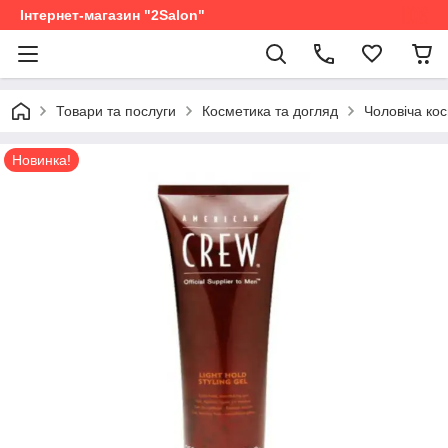
Інтернет-магазин "2Salon"
Товари та послуги
Косметика та догляд
Чоловіча ко
Новинка!