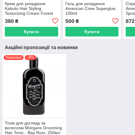
Крем для укладання
Гель для укладання
Спре
Kabuto Hair Styling
American Crew Superglue,
Amer
Texturizing Cream Forest
100ml
Spra
Wrath, 150 мл
380
500
872
₴
₴
(8685077950223)
Купити
Купити
Акційні пропозиції та новинки
Новинка!
–8%
Тонік для догляду за
волоссям Morgans Grooming
Hair Tonic - Bay Rum, 250мл