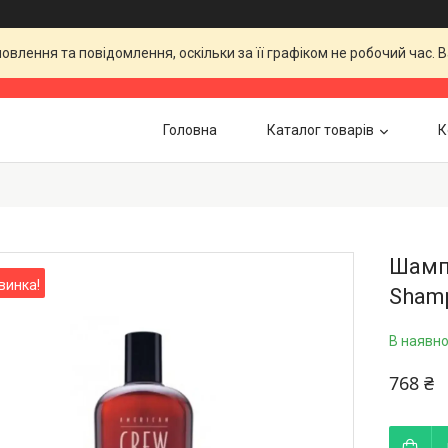
влення та повідомлення, оскільки за її графіком не робочий час.
Головна
Каталог товарів
К
Шампу
винка!
Shamp
В наявно
768 ₴