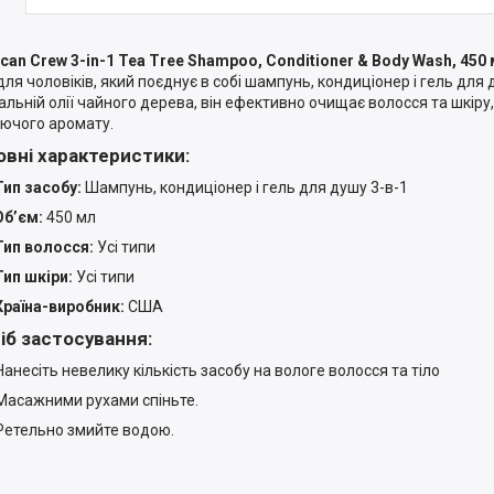
can Crew 3-in-1 Tea Tree Shampoo, Conditioner & Body Wash, 450
 для чоловіків, який поєднує в собі шампунь, кондиціонер і гель для
альній олії чайного дерева, він ефективно очищає волосся та шкіру,
уючого аромату.
вні характеристики:
Тип засобу:
Шампунь, кондиціонер і гель для душу 3-в-1
Обʼєм:
450 мл
Тип волосся:
Усі типи
Тип шкіри:
Усі типи
Країна-виробник:
США
іб застосування:
Нанесіть невелику кількість засобу на вологе волосся та тіло
Масажними рухами спіньте.
Ретельно змийте водою.