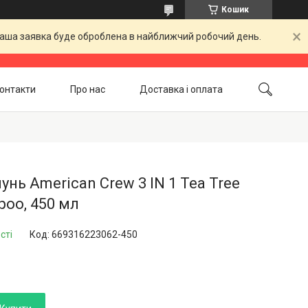
Кошик
 Ваша заявка буде оброблена в найближчий робочий день.
онтакти
Про нас
Доставка і оплата
Повернення і обмін
Акційні товари
нь American Crew 3 IN 1 Tea Tree
oo, 450 мл
сті
Код:
669316223062-450