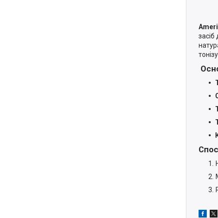
Ameri
засіб
натур
тоніз
Осно
Спос