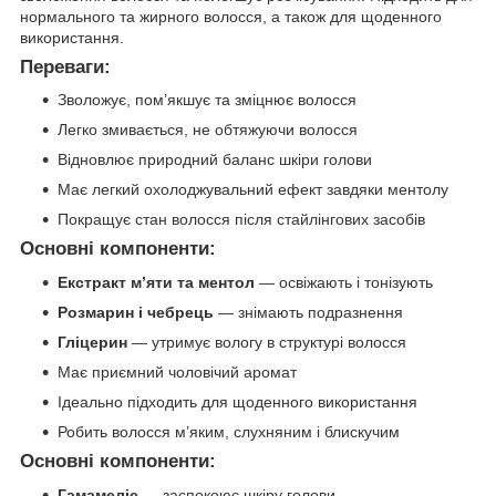
нормального та жирного волосся, а також для щоденного
використання.
Переваги:
Зволожує, пом’якшує та зміцнює волосся
Легко змивається, не обтяжуючи волосся
Відновлює природний баланс шкіри голови
Має легкий охолоджувальний ефект завдяки ментолу
Покращує стан волосся після стайлінгових засобів
Основні компоненти:
Екстракт м’яти та ментол
— освіжають і тонізують
Розмарин і чебрець
— знімають подразнення
Гліцерин
— утримує вологу в структурі волосся
Має приємний чоловічий аромат
Ідеально підходить для щоденного використання
Робить волосся м’яким, слухняним і блискучим
Основні компоненти:
Гамамеліс
— заспокоює шкіру голови