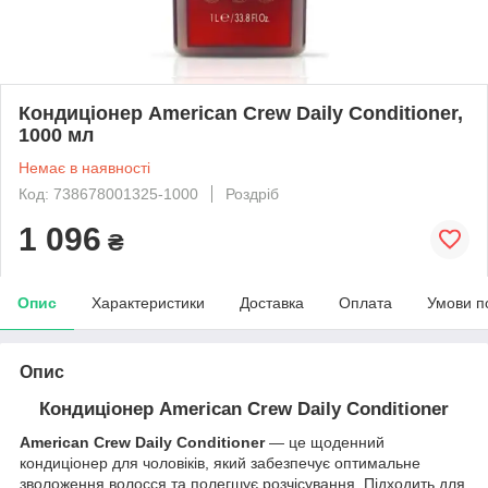
Кондиціонер American Crew Daily Conditioner,
1000 мл
Немає в наявності
Код: 738678001325-1000
Роздріб
1 096
₴
Опис
Характеристики
Доставка
Оплата
Умови п
Опис
Кондиціонер American Crew Daily Conditioner
American Crew Daily Conditioner
— це щоденний
кондиціонер для чоловіків, який забезпечує оптимальне
зволоження волосся та полегшує розчісування. Підходить для