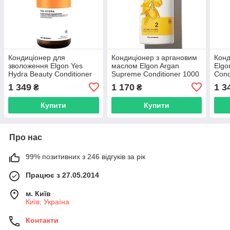
Кондиціонер для
Кондиціонер з аргановим
Конд
зволоження Elgon Yes
маслом Elgon Argan
Elgo
Hydra Beauty Conditioner
Supreme Conditioner 1000
Cond
1000 мл (451207)
мл (688186)
(451
1 349
1 170
1 3
₴
₴
Купити
Купити
Про нас
99% позитивних з 246 відгуків за рік
Працює з 27.05.2014
м. Київ
Київ, Україна
Контакти