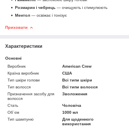
Розмарин і чебрець
— очищують і стимулюють
Ментол
— освіжає і тонізує
Приховати
Характеристики
Основні
Виробник
American Crew
Країна виробник
США
Тип шкіри голови
Всі типи шкіри
Тип волосся
Всі типи волосся
Призначення засобу для
Зволоження
волосся
Стать
Чоловіча
Об`єм
1000 мл
Тип шампуню
Для щоденного
використання