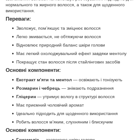
нормального та жирного волосся, а також для щоденного
використання.
Переваги:
Зволожує, пом’якшує та зміцнює волосся
Легко змивається, не обтяжуючи волосся
Відновлює природний баланс шкіри голови
Має легкий охолоджувальний ефект завдяки ментолу
Покращує стан волосся після стайлінгових засобів
Основні компоненти:
Екстракт м’яти та ментол
— освіжають і тонізують
Розмарин і чебрець
— знімають подразнення
Гліцерин
— утримує вологу в структурі волосся
Має приємний чоловічий аромат
Ідеально підходить для щоденного використання
Робить волосся м’яким, слухняним і блискучим
Основні компоненти:
Гамамеліс
— заспокоює шкіру голови