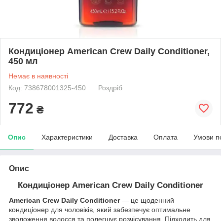
Кондиціонер American Crew Daily Conditioner,
450 мл
Немає в наявності
Код: 738678001325-450
Роздріб
772
₴
Опис
Характеристики
Доставка
Оплата
Умови п
Опис
Кондиціонер American Crew Daily Conditioner
American Crew Daily Conditioner
— це щоденний
кондиціонер для чоловіків, який забезпечує оптимальне
зволоження волосся та полегшує розчісування. Підходить для