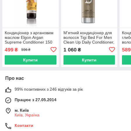
Кондиціонер з аргановим
М'ятний кондиціонер для
Конд
маслом Elgon Argan
волосся Tigi Bed For Men
глиб
Supreme Conditioner 150
Clean Up Daily Conditioner,
воло
мл (682917)
750 мл (TG36)
Hydr
499
1 060
589
₴
₴
596 ₴
мл (
Купити
Купити
Про нас
99% позитивних з 246 відгуків за рік
Працює з 27.05.2014
м. Київ
Київ, Україна
Контакти