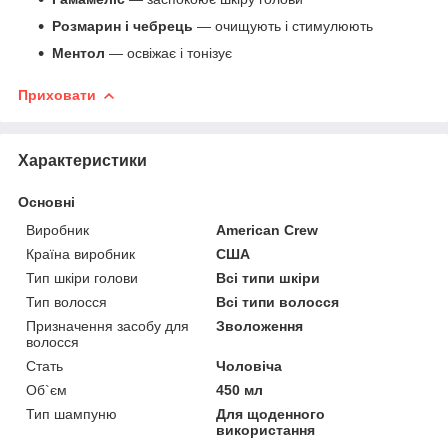
Розмарин і чебрець
— очищують і стимулюють
Ментол
— освіжає і тонізує
Приховати
Характеристики
Основні
Виробник
American Crew
Країна виробник
США
Тип шкіри голови
Всі типи шкіри
Тип волосся
Всі типи волосся
Призначення засобу для
Зволоження
волосся
Стать
Чоловіча
Об`єм
450 мл
Тип шампуню
Для щоденного
використання