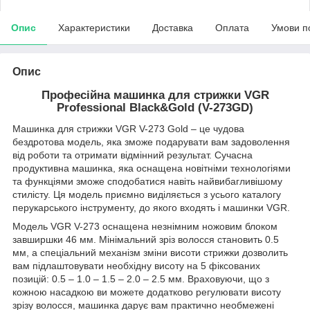
Опис
Характеристики
Доставка
Оплата
Умови п
Опис
Професійна машинка для стрижки VGR
Professional Black&Gold (V-273GD)
Машинка для стрижки VGR V-273 Gold – це чудова
бездротова модель, яка зможе подарувати вам задоволення
від роботи та отримати відмінний результат. Сучасна
продуктивна машинка, яка оснащена новітніми технологіями
та функціями зможе сподобатися навіть найвибагливішому
стилісту. Ця модель приємно виділяється з усього каталогу
перукарського інструменту, до якого входять і машинки VGR.
Модель VGR V-273 оснащена незнімним ножовим блоком
завширшки 46 мм. Мінімальний зріз волосся становить 0.5
мм, а спеціальний механізм зміни висоти стрижки дозволить
вам підлаштовувати необхідну висоту на 5 фіксованих
позицій: 0.5 – 1.0 – 1.5 – 2.0 – 2.5 мм. Враховуючи, що з
кожною насадкою ви можете додатково регулювати висоту
зрізу волосся, машинка дарує вам практично необмежені