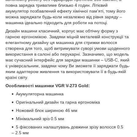
повна зарядка триватиме близько 4 годин. Літієвий
акумулятор позбавлений ефекту хімічної пам'яті, тому його
можна заряджати будь-коли незалежно від рівня заряду –
машинка ідеально підходить для роботи на потоці.
Дизайн машини класичний, корпус має обтічну форму з
гарною ергономікою. Завдяки міцній металевій конструкції та
елегантному дизайну ця машинка для стрижки волосся
створена для того, щоб витримувати суворі умови щоденного
використання в салоні або перукарні. Зазначимо, що модель
має сучасний інтерфейс для зарядки машинки – USB-C, який
є універсальним, завдяки чому Ви зможете її заряджати будь-
яким адаптером живлення та використовувати її в будь-якій
країні світу.
Особливості машинки VGR V-273 Gold:
Акумуляторна машинка
Оригінальний дизайн та гарна ергономіка
Ножовий блок шириною 46 мм
Мінімальний зріз 0.5 мм
5 фіксованих налаштувань довжини зрізу волосся 0.5
– 2.5 мм