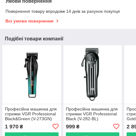
Умови повернення
Повернення товару впродовж 14 днів за рахунок покупця
Всі умови повернення
Подібні товари компанії
Професійна машинка для
Професійна машинка для
Про
стрижки VGR Professional
стрижки VGR Professional
стри
Black&Green (V-273GN)
Black (V-282-BL)
Gold
1 970
999
2 8
₴
₴