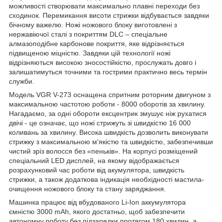
можливості створювати максимально плавні переходи без
сходинок. Перемикання висоти стрижки відбувається завдяки
бічному важелю. Ножі ножового блоку виготовлені з
нержавіючої сталі з покриттям DLC – спеціальне
алмазоподібне карбонове покриття, яке відрізняється
підвищеною міцністю. Завдяки цій технології ножі
відрізняються високою зносостійкістю, прослужать довго і
залишатимуться точними та гострими практично весь термін
служби.
Модель VGR V-273 оснащена спритним роторним двигуном з
максимальною частотою роботи - 8000 оборотів за хвилину.
Нагадаємо, за одні обороти ексцентрик змушує ніж рухатися
двічі - це означає, що ножі стрижуть зі швидкістю 16 000
коливань за хвилину. Висока швидкість дозволить виконувати
стрижку з максимальною м'якістю та швидкістю, забезпечивши
чистий зріз волосся без «пеньків». На корпусі розміщений
спеціальний LED дисплей, на якому відображається
розрахунковий час роботи від акумулятора, швидкість
стрижки, а також додаткова індикація необхідності мастила-
очищення ножового блоку та стану заряджання.
Машинка працює від вбудованого Li-Ion аккумулятора
ємністю 3000 mAh, якого достатньо, щоб забезпечити
автономну роботу без підзарядки протягом 180 хвилин, а