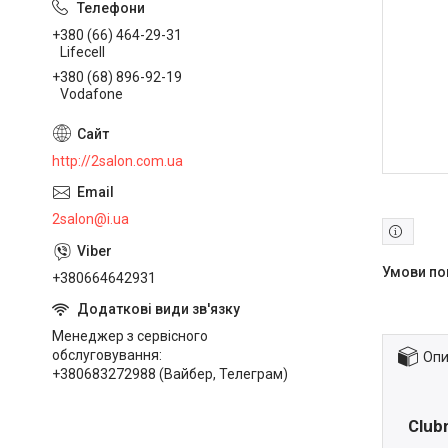
+380 (66) 464-29-31
Lifecell
+380 (68) 896-92-19
Vodafone
http://2salon.com.ua
2salon@i.ua
+380664642931
Менеджер з сервісного
обслуговування
Опи
+380683272988 (Вайбер, Телеграм)
Club