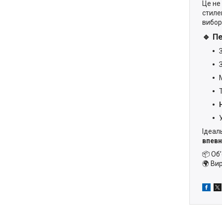
Це не
стиле
вибор
🔹 П
Ідеал
впевн
📦 Об
🌍 Ви