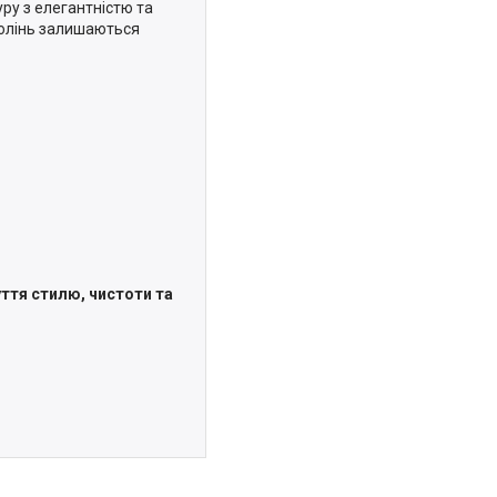
ру з елегантністю та
олінь залишаються
уття стилю, чистоти та