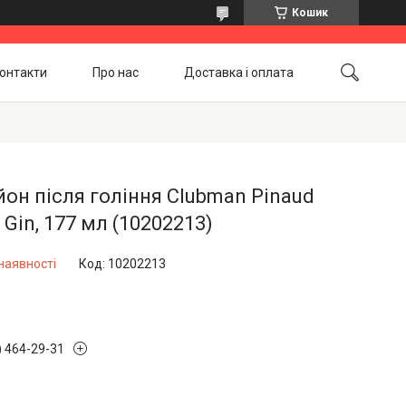
Кошик
онтакти
Про нас
Доставка і оплата
Повернення і обмін
Акційні товари
он після гоління Clubman Pinaud
 Gin, 177 мл (10202213)
наявності
Код:
10202213
) 464-29-31