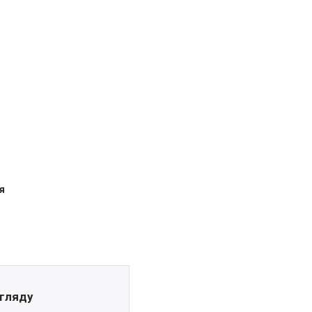
я
гляду