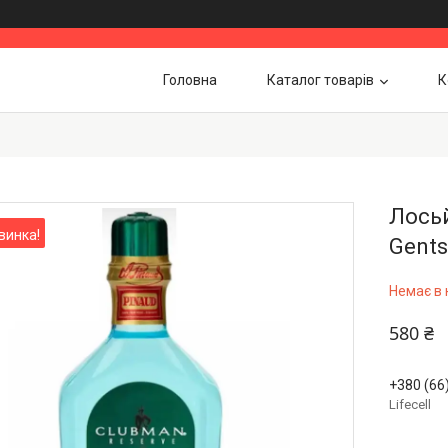
Головна
Каталог товарів
К
Лосьй
винка!
Gents
Немає в 
580 ₴
+380 (66
Lifecell