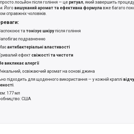
 просто лосьйон після гоління — це
ритуал
, який завершить процеду
м. Його
вишуканий аромат та ефективна формула
вже багато пок
ом справжніх чоловіків.
ереваги:
Заспокоює та
тонізує шкіру
після гоління
Запобігає подразненню
Має
антибактеріальні властивості
Тривалий ефект
свіжості та чистоти
Не викликає алергії
Унікальний, освіжаючий аромат на основі джина
ьно підходить для щоденного використання — у кожній краплі
відч
еності
.
ʼєм: 177 мл
робництво: США