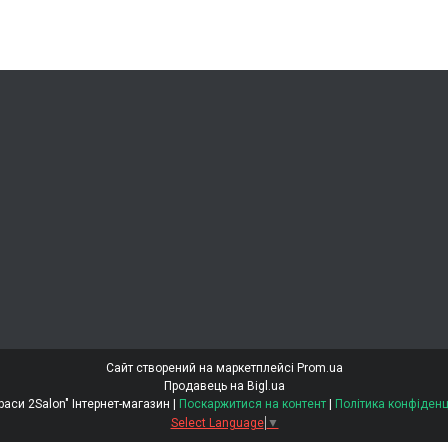
Сайт створений на маркетплейсі
Prom.ua
Продавець на Bigl.ua
"Світ Краси 2Salon" Інтернет-магазин |
Поскаржитися на контент
|
Політика конфіденц
Select Language
▼