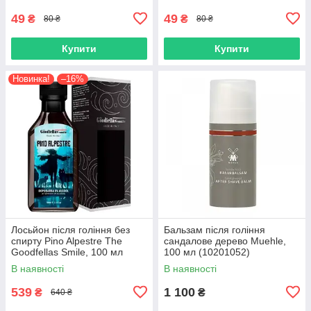
49
49
₴
₴
80 ₴
80 ₴
Купити
Купити
Новинка!
–16%
Лосьйон після гоління без
Бальзам після гоління
спирту Pino Alpestre The
сандалове дерево Muehle,
Goodfellas Smile, 100 мл
100 мл (10201052)
(10201039)
В наявності
В наявності
539
1 100
₴
₴
640 ₴