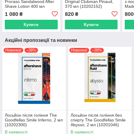
Proraso Sandalwood After
Original Clubman Pinaud,
з ло
Shave Lotion 400 мл
370 мл (10202152)
Made
Spic
1 080
820
800
₴
₴
(867
Купити
Купити
Акційні пропозиції та новинки
Новинка!
–39%
Новинка!
–39%
Лосьйон після гоління The
Лосьйон після гоління без
Goodfellas Smile Inferno, 2 мл
спирту The Goodfellas Smile
(10202300)
Abysso, 2 мл (10201046)
В наявності
В наявності