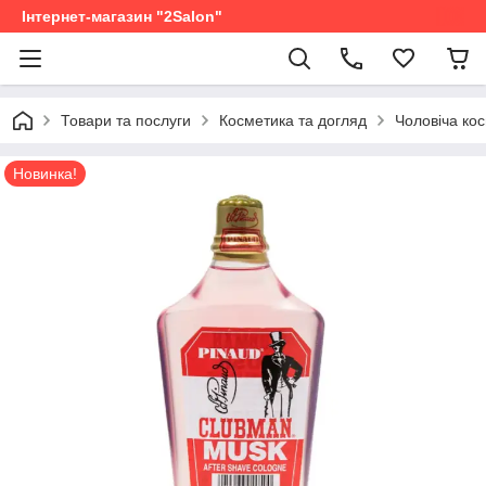
Інтернет-магазин "2Salon"
Товари та послуги
Косметика та догляд
Чоловіча ко
Новинка!