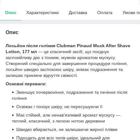
Опис
Характеристики
Доставка
Оплата
Умови п
Опис
Лосьйон після гоління Clubman Pinaud Musk After Shave
Lotion, 177 мл
— це класичний засіб, що поєднує
заспокійливу дію з тонким, мужнім ароматом мускусу.
Створений спеціально для завершення процедури гоління,
лосьйон швидко заспокоює шкіру, знімає подразнення та
залишає приємне відчуття свіжості.
Основні переваги:
Зменшує почервоніння, подразнення та печіння після
гоління
Освіжає і тонізує шкіру, не пересушуючи її
Має стійкий, але ненав’язливий аромат мускусу —
теплий, класичний, з легкою нотою деревини
Швидко вбирається, не залишаючи жирної плівки
Підходить для всіх типів шкіри, ідеальний для