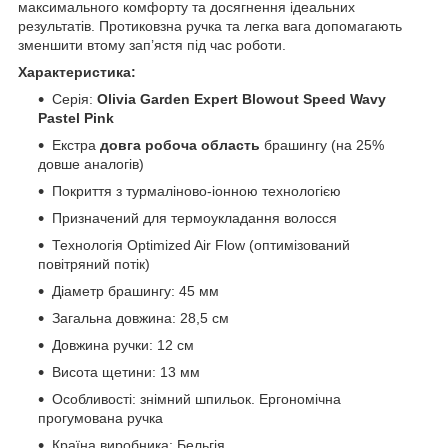
максимального комфорту та досягнення ідеальних
результатів. Протиковзна ручка та легка вага допомагають
зменшити втому зап’ястя під час роботи.
Характеристика:
Серія:
Olivia Garden Expert Blowout Speed Wavy
Pastel Pink
Екстра
довга робоча область
брашингу (на 25%
довше аналогів)
Покриття з турмаліново-іонною технологією
Призначений для термоукладання волосся
Технологія Optimized Air Flow (оптимізований
повітряний потік)
Діаметр брашингу: 45 мм
Загальна довжина: 28,5 см
Довжина ручки: 12 см
Висота щетини: 13 мм
Особливості: знімний шпильок. Ергономічна
прогумована ручка
Країна виробника: Бельгія