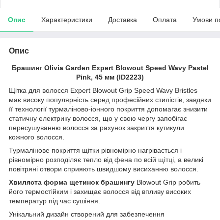
Опис
Характеристики
Доставка
Оплата
Умови п
Опис
Брашинг Olivia Garden Expert Blowout Speed Wavy Pastel
Pink, 45 мм (ID2223)
Щітка для волосся Expert Blowout Grip Speed Wavy Bristles
має високу популярність серед професійних стилістів, завдяки
її технології турмаліново-іонного покриття допомагає знизити
статичну електрику волосся, що у свою чергу запобігає
пересушуванню волосся за рахунок закриття кутикули
кожного волосся.
Турмалінове покриття щітки рівномірно нагрівається і
рівномірно розподіляє тепло від фена по всій щітці, а великі
повітряні отвори сприяють швидшому висиханню волосся.
Хвиляста форма щетинок брашингу
Blowout Grip робить
його термостійким і захищає волосся від впливу високих
температур під час сушіння.
Унікальний дизайн створений для забезпечення