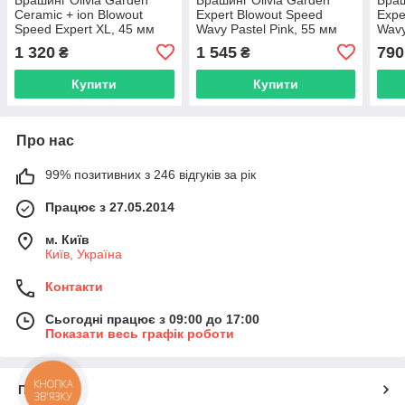
Ceramic + ion Blowout
Expert Blowout Speed
Expe
Speed Expert XL, 45 мм
Wavy Pastel Pink, 55 мм
Wavy
(ID2026)
(ID2224)
Brow
1 320
1 545
790
₴
₴
Купити
Купити
Про нас
99% позитивних з 246 відгуків за рік
Працює з 27.05.2014
м. Київ
Київ, Україна
Контакти
Сьогодні працює з 09:00 до 17:00
Показати весь графік роботи
КНОПКА
Про нас
ЗВ'ЯЗКУ