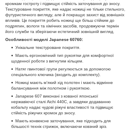
кромкам гостроту і підвищує стійкість заточування до зносу.
Текстуроване покриття, яке надає ножиці не тільки стильного,
футуристичного вигляду, але й покращує захист від зовнішніх
впливів. Це покриття робить ножиці ще більш стійким до
подряпин, вологи та хімічних засобів, продовжуючи термін
його служби та зберігаючи естетичний зовнішній вигляд.
Особливості моделі Japanese 60760:
Унікальне текстуроване покриття.
Мають ергономічний тип рукоятки для комфортної
щоденної роботи з вигнутим кільцем.
Натяг гвинтової групи регулюється за допомогою
спеціального ключика (входить до комплекту).
Ножиці мають м'який хід полотен і мають відмінне
балансування між полотном і рукояткою.
Janapese 607 виконані з кованої японської
нержавіючої сталі Aichi 440C, а завдяки додаванню
кобальту надає чудові ріжучі властивості та підвищує
стійкість ріжучих кромок до зносу.
Мають конвексне заточування, яке підходить для
більшості технік стрижок, включаючи ковзний зріз.