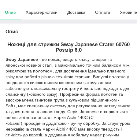
Опис
Характеристики
Доставка
Оплата
Умови п
Опис
Ножиці для стрижки Sway Japanese Crater 60760
Розмір 6,0
Sway Japanese -
це ножиці вищого класу, створені з
японської кованої сталі, з максимально точним балансом між
рукояткою та полотном, для досягнення ідеально плавного
зрізу при роботі з різною технікою стрижки. Випуклі полотна у
поєднанні з високоточним конвексним заточуванням,
забезпечують максимальну гостроту й ідеально підходять для
слайсингу (ковзного зрізу). Професійна форма полотен та
вдосконалена гвинтова група з кульковим підшипником -
Soft+, має спеціальну систему для регулювання натягу гвинта
та досягнення плавності ходу. Серія Japanese створюється з
японської кованої сталі марки Aichi 440C (С-
кобальт),проходячи додатково - ручну обробку. За структурою,
нержавіюча сталь марки Aichi 440C має високу твердість і
стійкість до корозії, а додавання кобальту надає ріжучим