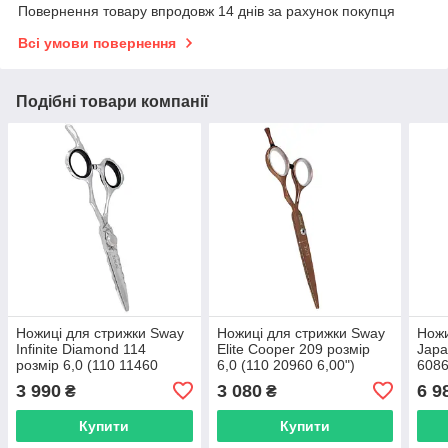
Повернення товару впродовж 14 днів за рахунок покупця
Всі умови повернення
Подібні товари компанії
Ножиці для стрижки Sway
Ножиці для стрижки Sway
Ножи
Infinite Diamond 114
Elite Cooper 209 розмір
Japa
розмір 6,0 (110 11460
6,0 (110 20960 6,00")
6086
6,00")
6,00
3 990
3 080
6 9
₴
₴
Купити
Купити