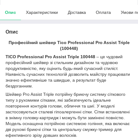
Опис
Характеристики
Доставка
Оплата
Умови п
Опис
Професійний шейвер Tico Professional Pro Assist Triple
(100448)
TICO Professional Pro Assist Triple 100448
– це чудовий
професійний шейвер зі стильним дизайном та чудовою
продуктивністю, яку оцінить будь-який сучасний стиліст.
Наявність сучасних технологій дозволить майстру працювати
значно ефективніше та швидше, а результат буде
бездоганним.
Шейвер Pro Assist Triple потрійну бриючу систему сіткового
типу з рухомими сітками, які забезпечують ідеальне
повторення контурів голови, обличчя та шиї. У моделі
застосовуються сталеві гіпоалергенні сітки. Сітки встановлені
в знімну головку-картридж і можуть бути замінені повністю.
Модель оснащена потрійною системою гоління, яка включає
дві рухомі бриючі сітки та центральну смужку-тример для
ефективного зрізу довших волосків.