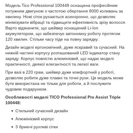
Модель Tico Professional 100448 оснащена професійним
потужним двигуном з частотою обертання 8000 коливань за
хвилину. Ножі сіток рухаються асинхронно, що дозволяє
мінімізувати вібрації та підвищити ефективність зрізу волосся.
Варто відзначити, що шейвер оснащений Li-Ion
акумулятором, що забезпечує автономну роботу протягом
120 хвилин. Стільки часу піде на повну зарядку.
Дизайн моделі ергономічний, дуже яскравий та сучасний. На
нижній частині корпусу розташований LED індикатор стану
заряду. Корпус повністю алюмінієвий, що надає моделі
практичності, деякої елегантності та легкої ваги.
При вазі в 220 грам, шейвер дуже комфортний у роботі,
дозволяє робити дуже плавні та точні рухи. Ця модель може
бути використана не тільки для роботи, а й послужити
чудовим подарунком.
Особливості моделі TICO Professional Pro Assist Triple
100448:
Стильний сучасний дизайн
Алюмінієвий корпус
3 бриючі рухливі сітки