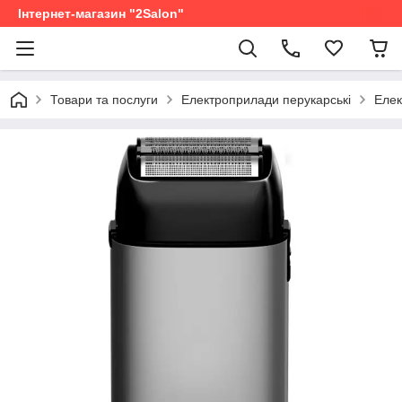
Інтернет-магазин "2Salon"
Товари та послуги
Електроприлади перукарські
Елек