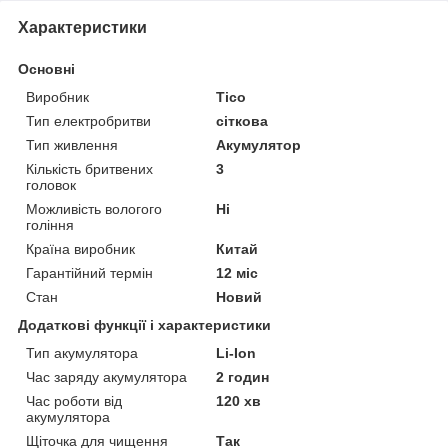
Характеристики
Основні
Виробник
Tico
Тип електробритви
сіткова
Тип живлення
Акумулятор
Кількість бритвених
3
головок
Можливість вологого
Ні
гоління
Країна виробник
Китай
Гарантійний термін
12 міс
Стан
Новий
Додаткові функції і характеристики
Тип акумулятора
Li-Ion
Час заряду акумулятора
2 годин
Час роботи від
120 хв
акумулятора
Щіточка для чищення
Так