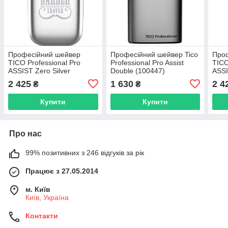
Професійний шейвер
Професійний шейвер Tico
Про
TICO Professional Pro
Professional Pro Assist
TICO
ASSIST Zero Silver
Double (100447)
ASSI
(100414)
(100
2 425
1 630
2 4
₴
₴
Купити
Купити
Про нас
99% позитивних з 246 відгуків за рік
Працює з 27.05.2014
м. Київ
Київ, Україна
Контакти