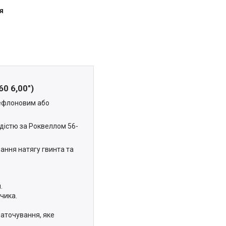
я
60 6,00")
тефлоновим або
дістю за Роквеллом 56-
ання натягу гвинта та
.
чика.
заточування, яке