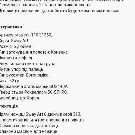
У комплект входять 2 змінні пластикові кільця.
Ці ножиці призначені для роботи з будь-яким типом волосся.
ктеристика
:
Артикул моделі: 110 31360;
Серія: Sway Art.
Розмір: 6 дюймів;
Тип заточування полотен: Конвекс.
Покриття: тефлон.
Регульована гвинтова група.
Литий упор під палець.
Тип рукоятки: Ергономіка.
Вага: 52 гр.
Нержавіюча сталь марки SUS440А;
Твердість за Роквеллом 56-57HRC.
Виробництво: Корея.
лектація
:
Прямі ножиці Sway Art 6 дюймів серії 313.
2 пластикові кільця (встановлені в ножиці).
Фірмова серветка для ножиць.
Флакон з маслом для ножиць.