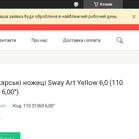
Кошик
 Ваша заявка буде оброблена в найближчий робочий день.
онтакти
Про нас
Доставка і оплата
Повернення і обмін
Акційні товари
арські ножиці Sway Art Yellow 6,0 (110
 6,00")
сті
Код:
110 31360 6,00"
₴