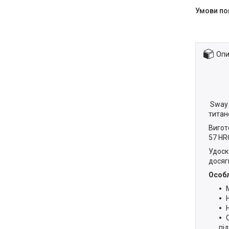
Опи
Sway 
титан
Вигот
57 HR
Удоск
досяг
Особл
пі