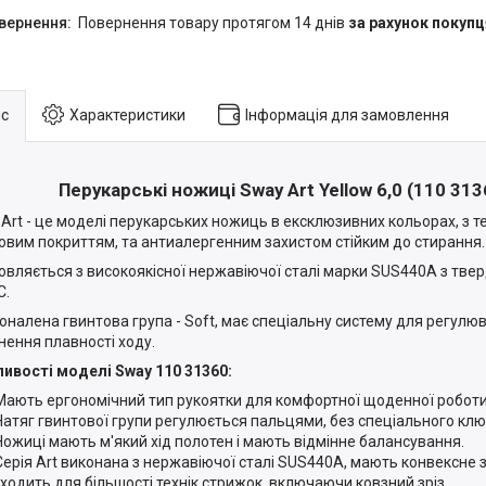
повернення товару протягом 14 днів
за рахунок покупц
с
Характеристики
Інформація для замовлення
Перукарські ножиці Sway Art Yellow 6,0 (110 313
Art - це моделі перукарських ножиць в ексклюзивних кольорах, з 
овим покриттям, та антиалергенним захистом стійким до стирання.
овляється з високоякісної нержавіючої сталі марки SUS440A з твер
C.
оналена гвинтова група - Soft, має спеціальну систему для регулюв
нення плавності ходу.
ивості моделі Sway 110 31360:
Мають ергономічний тип рукоятки для комфортної щоденної роботи
Натяг гвинтової групи регулюється пальцями, без спеціального клю
Ножиці мають м'який хід полотен і мають відмінне балансування.
Серія Art виконана з нержавіючої сталі SUS440A, мають конвексне 
дходить для більшості технік стрижок, включаючи ковзний зріз.