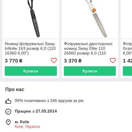
Ножиці філірувальні Sway
Філірувальні двосторонні
Філі
Infinite 163 розмір 6,0 (110
ножиці Sway Elite 110
Gran
16360 6,00")
26660 розмір 6,0 (110
6,00
26660 6,00")
3 770
3 370
1 4
₴
₴
Купити
Купити
Про нас
99% позитивних з 246 відгуків за рік
Працює з 27.05.2014
м. Київ
Київ, Україна