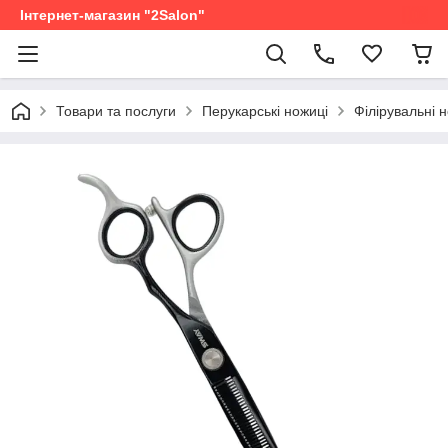
Інтернет-магазин "2Salon"
Товари та послуги
Перукарські ножиці
Філірувальні 