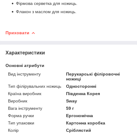
Фірмова серветка для ножиць.
Флакон з маслом для ножиць.
Приховати
Характеристики
Основні атрибути
Вид інструменту
Перукарські філіровочні
ножиці
Тип філірувальних ножиць
Односторонні
Країна виробник
Південна Корея
Виробник
Sway
Вага інструменту
59 г
Форма ручки
Ергономічна
Тип упаковки
Картонна коробка
Колір
Сріблястий