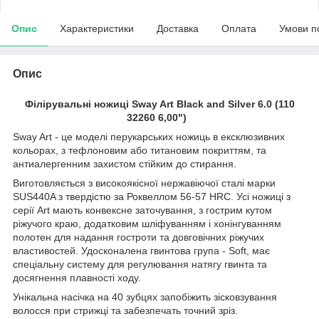
Опис
Характеристики
Доставка
Оплата
Умови п
Опис
Філірувальні ножиці Sway Art Black and Silver 6.0 (110
32260 6,00")
Sway Art - це моделі перукарських ножиць в ексклюзивних
кольорах, з тефлоновим або титановим покриттям, та
антиалергенним захистом стійким до стирання.
Виготовляється з високоякісної нержавіючої сталі марки
SUS440A з твердістю за Роквеллом 56-57 HRC. Усі ножиці з
серії Art мають конвексне заточування, з гострим кутом
ріжучого краю, додатковим шліфуванням і хонінгуванням
полотен для надання гостроти та довговічних ріжучих
властивостей. Удосконалена гвинтова група - Soft, має
спеціальну систему для регулювання натягу гвинта та
досягнення плавності ходу.
Унікальна насічка на 40 зубцях запобіжить зісковзування
волосся при стрижці та забезпечать точний зріз.