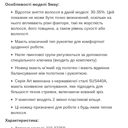
Особливості моделі Sway:
Відсоток зняття волосся в даній моделі: 30-35%. Цей
показник не може бути точно визначений, оскільки на
нього впливають різні фактори, такі як жорсткість
волосся, його товщина, а також рівень сухості або
вологості.
Мають класичний тип рукоятки для комфортної
щоденної роботи.
Натяг гвинтової групи регулюється за допомогою
спеціального ключика (входить до комплекту).
Ножиці мають м'який хід полотен і мають відмінне
балансування між полотном і рукояткою.
Серія Art виконана з нержавіючої сталі SUS440A,
мають конвексне заточування, яке підходить для
більшості технік стрижок, включаючи ковзний зріз.
У комплект входять 2 змінні пластикові кільця.
Ці ножиці призначені для роботи з будь-яким типом
волосся.
Характеристика:
Артикул моделі: 110 32260;