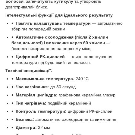
волосся
,
запечатують кутикулу
та утворюють
довготривалий блиск.
Інтелектуальні функції для ідеального результату
Пам’ять налаштувань температури
— автоматично
зберігає попередній режим.
Автоматичне охолодження (після 2 хвилин
бездіяльності)
і
вимкнення через 60 хвилин
—
безпека використання на першому місці.
Цифровий РК-дисплей
— точне налаштування
температури під будь-який тип волосся.
Технічні специфікації:
Максимальна температура:
240 °C
Час нагрівання:
до 30 секунд
Матеріал циліндра:
графенова керамічна глазур
Тип нагрівача:
подвійний керамічний
Контроль температури:
цифровий РК-дисплей
Безпека:
автоматичне охолодження та вимкнення
Діаметри:
32 мм