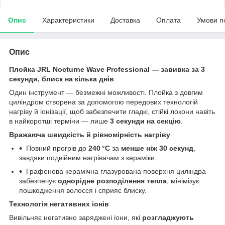
Опис
Характеристики
Доставка
Оплата
Умови п
Опис
Плойка JRL Nocturne Wave Professional — завивка за 3
секунди, блиск на кілька днів
Один інструмент — безмежні можливості. Плойка з довгим
циліндром створена за допомогою передових технологій
нагріву й іонізації, щоб забезпечити гладкі, стійкі локони навіть
в найкоротші терміни — лише
3 секунди на секцію
.
Вражаюча швидкість й рівномірність нагріву
Повний прогрів до
240 °C
за
менше ніж 30 секунд
,
завдяки подвійним нагрівачам з кераміки.
Графенова керамічна глазурована поверхня циліндра
забезпечує
однорідне розподілення тепла
, мінімізує
пошкодження волосся і сприяє блиску.
Технологія негативних іонів
Вивільняє негативно заряджені іони, які
розгладжують