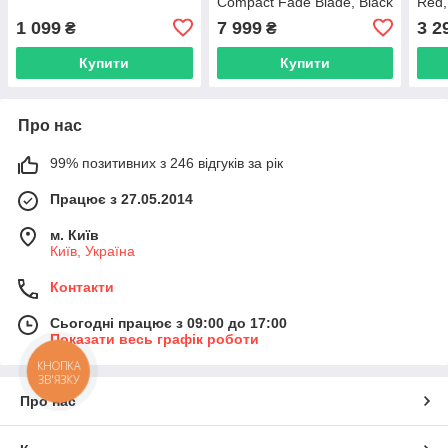
Compact Fade Blade, Black
Red,
(JRL-3000CB-F)
1 099
7 999
3 2
₴
₴
Купити
Купити
Про нас
99% позитивних з 246 відгуків за рік
Працює з 27.05.2014
м. Київ
Київ, Україна
Контакти
Сьогодні працює з 09:00 до 17:00
Показати весь графік роботи
КНОПКА
ЗВ'ЯЗКУ
Про нас