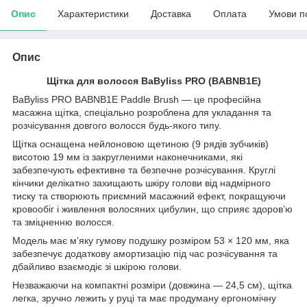
Опис
Характеристики
Доставка
Оплата
Умови п
Опис
Щітка для волосся BaByliss PRO (BABNB1E)
BaByliss PRO BABNB1E Paddle Brush — це професійна
масажна щітка, спеціально розроблена для укладання та
розчісування довгого волосся будь-якого типу.
Щітка оснащена нейлоновою щетиною (9 рядів зубчиків)
висотою 19 мм із закругленими наконечниками, які
забезпечують ефективне та безпечне розчісування. Круглі
кінчики делікатно захищають шкіру голови від надмірного
тиску та створюють приємний масажний ефект, покращуючи
кровообіг і живлення волосяних цибулин, що сприяє здоров’ю
та зміцненню волосся.
Модель має м’яку гумову подушку розміром 53 × 120 мм, яка
забезпечує додаткову амортизацію під час розчісування та
дбайливо взаємодіє зі шкірою голови.
Незважаючи на компактні розміри (довжина — 24,5 см), щітка
легка, зручно лежить у руці та має продуману ергономічну