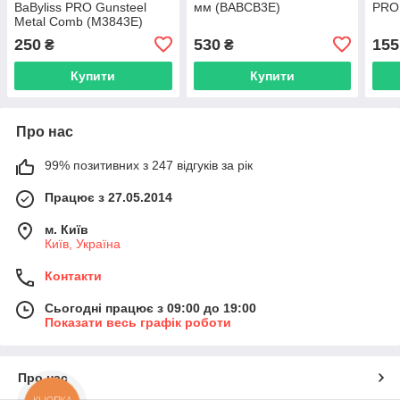
BaByliss PRO Gunsteel
мм (BABCB3E)
PRO 
Metal Comb (M3843E)
250
530
155
₴
₴
Купити
Купити
Про нас
99% позитивних з 247 відгуків за рік
Працює з 27.05.2014
м. Київ
Київ, Україна
Контакти
Сьогодні працює з 09:00 до 19:00
Показати весь графік роботи
Про нас