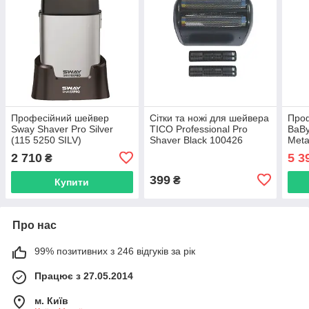
Професійний шейвер
Сітки та ножі для шейвера
Про
Sway Shaver Pro Silver
TICO Professional Pro
BaBy
(115 5250 SILV)
Shaver Black 100426
Meta
(100426-01)
Sha
2 710
5 3
₴
399
₴
Купити
Про нас
99% позитивних з 246 відгуків за рік
Працює з 27.05.2014
м. Київ