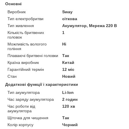
Основні
Виробник
Sway
Тип електробритви
сіткова
Тип живлення
Акумулятор, Мережа 220 В
Кількість бритвених
1
головок
Можливість вологого
Ні
гоління
Плаваючі бритвені головки
Так
Країна виробник
Китай
Гарантійний термін
12 міс
Стан
Новий
Додаткові функції і характеристики
Тип акумулятора
Li-Ion
Час заряду акумулятора
2 годин
Час роботи від
120 хв
акумулятора
Щіточка для чищення
Так
Колір корпусу
Чорний