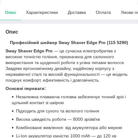
Опис
Характеристики
Доставка
Оплата
Умови п
Опис
Професійний шейвер Sway Shaver Edge Pro (115 5290)
Sway Shaver Edge Pro
— це сучасна електробритва з
високою точністю гоління, призначена для салонного
використання та щоденної роботи з усіма типами волосся.
Завдяки ергономічному дизайну, надійному корпусу з
нержавіючої сталі та високій функціональності — ця модель
поєднує комфорт, ефективність і довговічність.
Основні переваги:
Незалежна плаваюча головка забезпечує точний зріз і
щільний контакт зі шкірою
Підходить для сухого та вологого гоління
Висока швидкість роботи — 8000 зрізів/хв
Комбіноване живлення: від акумулятора або мережі
Li-Ion акумулятор ємністю 1000 mAh — до 120 хв