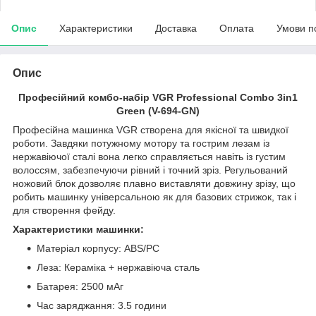
Опис
Характеристики
Доставка
Оплата
Умови п
Опис
Професійний комбо-набір VGR Professional Combo 3in1
Green (V-694-GN)
Професійна машинка VGR створена для якісної та швидкої
роботи. Завдяки потужному мотору та гострим лезам із
нержавіючої сталі вона легко справляється навіть із густим
волоссям, забезпечуючи рівний і точний зріз. Регульований
ножовий блок дозволяє плавно виставляти довжину зрізу, що
робить машинку універсальною як для базових стрижок, так і
для створення фейду.
Характеристики машинки:
Матеріал корпусу: ABS/PC
Леза: Кераміка + нержавіюча сталь
Батарея: 2500 мАг
Час заряджання: 3.5 години