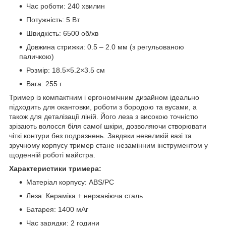
Час роботи: 240 хвилин
Потужність: 5 Вт
Швидкість: 6500 об/хв
Довжина стрижки: 0.5 – 2.0 мм (з регульованою
паличкою)
Розмір: 18.5×5.2×3.5 см
Вага: 255 г
Тример із компактним і ергономічним дизайном ідеально
підходить для окантовки, роботи з бородою та вусами, а
також для деталізації ліній. Його леза з високою точністю
зрізають волосся біля самої шкіри, дозволяючи створювати
чіткі контури без подразнень. Завдяки невеликій вазі та
зручному корпусу тример стане незамінним інструментом у
щоденній роботі майстра.
Характеристики тримера:
Матеріал корпусу: ABS/PC
Леза: Кераміка + нержавіюча сталь
Батарея: 1400 мАг
Час зарядки: 2 години