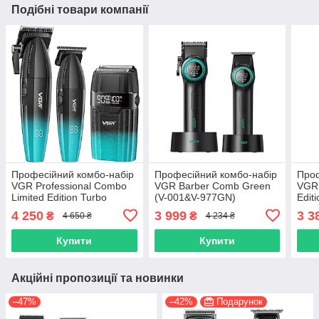
Подібні товари компанії
Професійний комбо-набір
Професійний комбо-набір
Проф
VGR Professional Combo
VGR Barber Comb Green
VGR 
Limited Edition Turbo
(V-001&V-977GN)
Edit
Black&Green (V-640S3-
(V-6
4 250
3 999
3 3
₴
₴
4 650 ₴
4 234 ₴
GR)
Купити
Купити
Акційні пропозиції та новинки
–47%
–42%
Подарунок