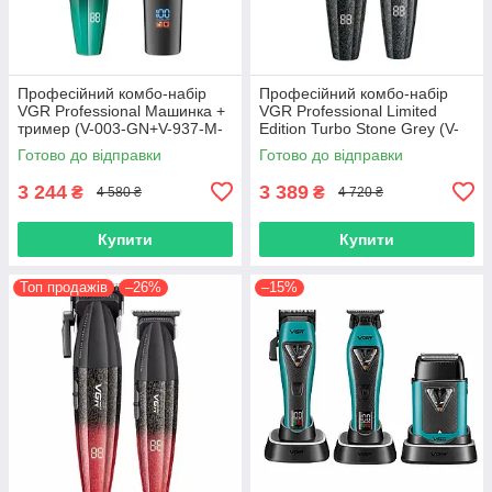
Професійний комбо-набір
Професійний комбо-набір
VGR Professional Машинка +
VGR Professional Limited
тример (V-003-GN+V-937-M-
Edition Turbo Stone Grey (V-
BL)
640)
Готово до відправки
Готово до відправки
3 244
3 389
₴
₴
4 580 ₴
4 720 ₴
Купити
Купити
Топ продажів
–26%
–15%