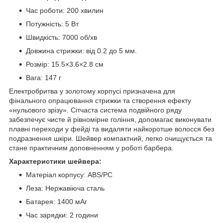
Час роботи: 200 хвилин
Потужність: 5 Вт
Швидкість: 7000 об/хв
Довжина стрижки: від 0.2 до 5 мм.
Розмір: 15.5×3.6×2.8 см
Вага: 147 г
Електробритва у золотому корпусі призначена для
фінального опрацювання стрижки та створення ефекту
«нульового зрізу». Сітчаста система подвійного ряду
забезпечує чисте й рівномірне гоління, допомагає виконувати
плавні переходи у фейді та видаляти найкоротше волосся без
подразнення шкіри. Шейвер компактний, легко очищується та
стане практичним доповненням у роботі барбера.
Характеристики шейвера:
Матеріал корпусу: ABS/PC
Леза: Нержавіюча сталь
Батарея: 1400 мАг
Час зарядки: 2 години