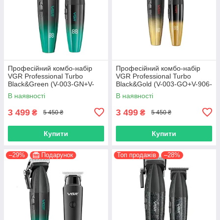
Професійний комбо-набір
Професійний комбо-набір
VGR Professional Turbo
VGR Professional Turbo
Black&Green (V-003-GN+V-
Black&Gold (V-003-GO+V-906-
906-GN)
GO)
В наявності
В наявності
3 499
3 499
₴
₴
5 450 ₴
5 450 ₴
Купити
Купити
–29%
Подарунок
Топ продажів
–28%