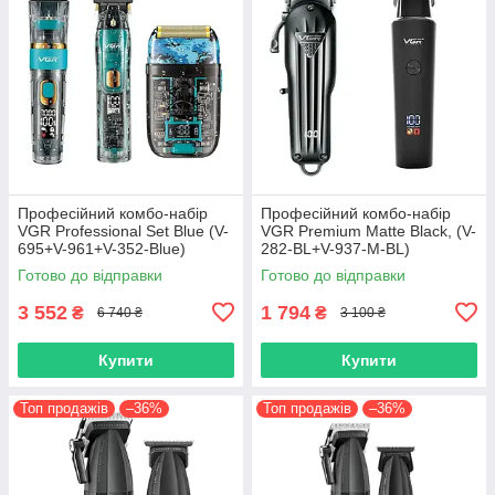
Професійний комбо-набір
Професійний комбо-набір
VGR Professional Set Blue (V-
VGR Premium Matte Black, (V-
695+V-961+V-352-Blue)
282-BL+V-937-M-BL)
Готово до відправки
Готово до відправки
3 552
1 794
₴
₴
6 740 ₴
3 100 ₴
Купити
Купити
Топ продажів
–36%
Топ продажів
–36%