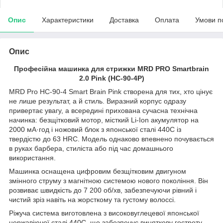
Опис
Характеристики
Доставка
Оплата
Умови п
Опис
Професійна машинка для стрижки MRD PRO Smartbrain
2.0 Pink (HC-90-4P)
MRD Pro HC-90-4 Smart Brain Pink створена для тих, хто цінує
не лише результат, а й стиль. Виразний корпус одразу
привертає увагу, а всередині прихована сучасна технічна
начинка: безщітковий мотор, місткий Li-Ion акумулятор на
2000 мА·год і ножовий блок з японської сталі 440C із
твердістю до 63 HRC. Модель однаково впевнено почувається
в руках барбера, стиліста або під час домашнього
використання.
Машинка оснащена цифровим безщітковим двигуном
змінного струму з магнітною системою нового покоління. Він
розвиває швидкість до 7 200 об/хв, забезпечуючи рівний і
чистий зріз навіть на жорсткому та густому волоссі.
Ріжуча система виготовлена з високовуглецевої японської
нержавіючої сталі 440C, що забезпечує
виняткову гостроту.