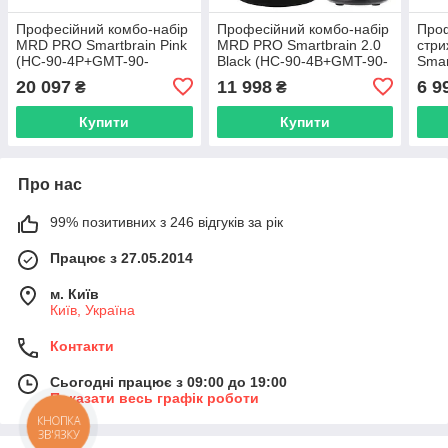
Професійний комбо-набір
Професійний комбо-набір
Про
MRD PRO Smartbrain Pink
MRD PRO Smartbrain 2.0
стр
(HC-90-4P+GMT-90-
Black (HC-90-4B+GMT-90-
Smar
4P+ZB-999S-P)
4B)
90-4
20 097
11 998
6 9
₴
₴
Купити
Купити
Про нас
99% позитивних з 246 відгуків за рік
Працює з 27.05.2014
м. Київ
Київ, Україна
Контакти
Сьогодні працює з 09:00 до 19:00
Показати весь графік роботи
КНОПКА
ЗВ'ЯЗКУ