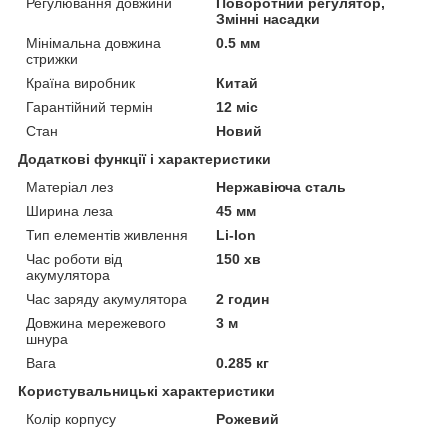
Регулювання довжини
Поворотний регулятор,
Змінні насадки
Мінімальна довжина
0.5 мм
стрижки
Країна виробник
Китай
Гарантійний термін
12 міс
Стан
Новий
Додаткові функції і характеристики
Матеріал лез
Нержавіюча сталь
Ширина леза
45 мм
Тип елементів живлення
Li-Ion
Час роботи від
150 хв
акумулятора
Час заряду акумулятора
2 годин
Довжина мережевого
3 м
шнура
Вага
0.285 кг
Користувальницькі характеристики
Колір корпусу
Рожевий