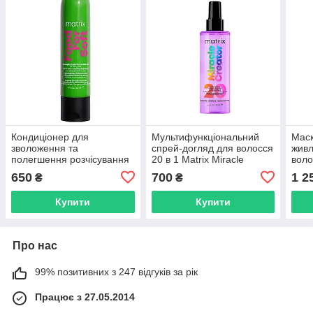
Кондиціонер для
Мультифункціональний
Маск
зволоження та
спрей-догляд для волосся
живл
полегшення розчісування
20 в 1 Matrix Miracle
воло
волосся Matrix Food For
Creator Multi-Tasking
Soft
650
700
1 2
₴
₴
Soft Hydrating Conditioner,
Leave-In Treatment, 100
Trea
300 мл (Mtrx2)
мл (Mtrx33)
(Mtr
Купити
Купити
Про нас
99% позитивних з 247 відгуків за рік
Працює з 27.05.2014