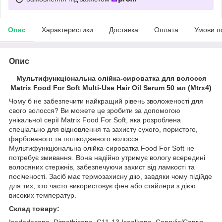
Опис
Характеристики
Доставка
Оплата
Умови п
Опис
Мультифункціональна олійка-сироватка для волосся
Matrix Food For Soft Multi-Use Hair Oil Serum 50 мл (Mtrx4)
Чому б не забезпечити найкращий рівень зволоженості для
свого волосся? Ви можете це зробити за допомогою
унікальної серії Matrix Food For Soft, яка розроблена
спеціально для відновлення та захисту сухого, пористого,
фарбованого та пошкодженого волосся.
Мультифункціональна олійка-сироватка Food For Soft не
потребує змивання. Вона надійно утримує вологу всередині
волосяних стержнів, забезпечуючи захист від ламкості та
посіченості. Засіб має термозахисну дію, завдяки чому підійде
для тих, хто часто використовує фен або стайлери з дією
високих температур.
Склад товару:
Isododecane, Dimethicone, C11-13 Isoalkane, Caprylic/Capric