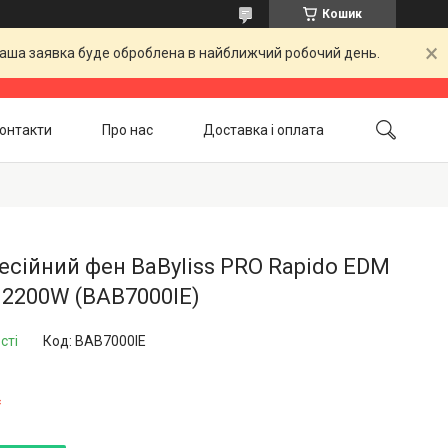
Кошик
 Ваша заявка буде оброблена в найближчий робочий день.
онтакти
Про нас
Доставка і оплата
Повернення і обмін
Акційні товари
сійний фен BaByliss PRO Rapido EDM
 2200W (BAB7000IE)
сті
Код:
BAB7000IE
₴