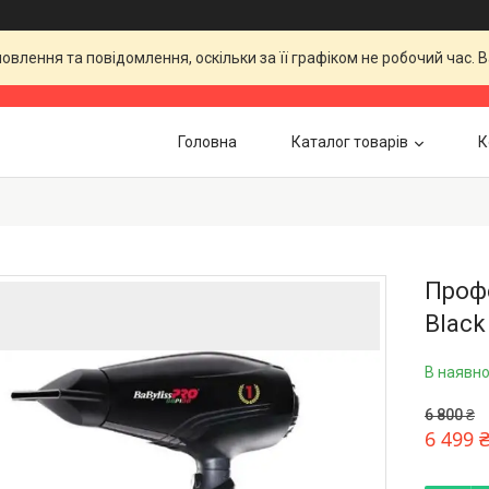
влення та повідомлення, оскільки за її графіком не робочий час.
Головна
Каталог товарів
К
Профе
Black
В наявно
6 800 ₴
6 499 