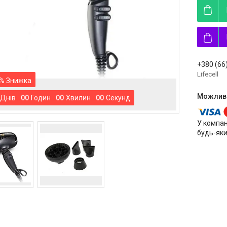
+380 (66
Lifecell
%
Днів
0
0
Годин
0
0
Хвилин
0
0
Секунд
У компан
будь-яки