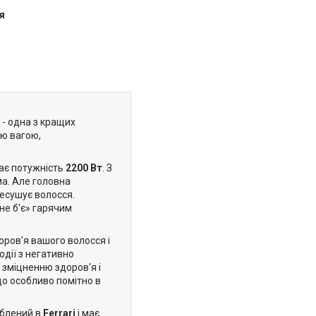
я
- одна з кращих
ою вагою,
має потужність
2200 Вт
. З
ма. Але головна
есушує волосся.
не б'є» гарячим
оров'я вашого волосся і
дії з негативно
 зміцненню здоров'я і
що особливо помітно в
облений в
Ferrari
і має