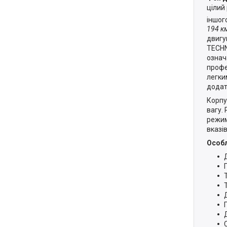
цілий
іншог
194 к
двигу
TECHN
означ
профе
легки
додат
Корпу
вагу.
режим
вказі
Особл