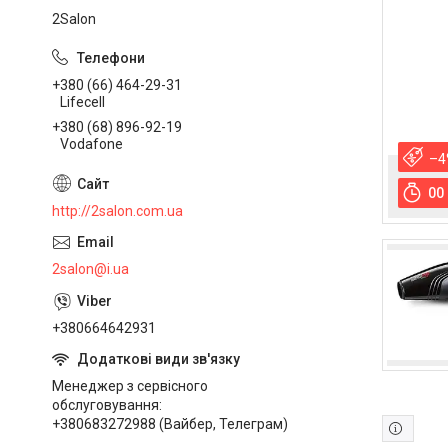
2Salon
+380 (66) 464-29-31
Lifecell
+380 (68) 896-92-19
Vodafone
–4
0
0
http://2salon.com.ua
2salon@i.ua
+380664642931
Менеджер з сервісного
обслуговування
+380683272988 (Вайбер, Телеграм)