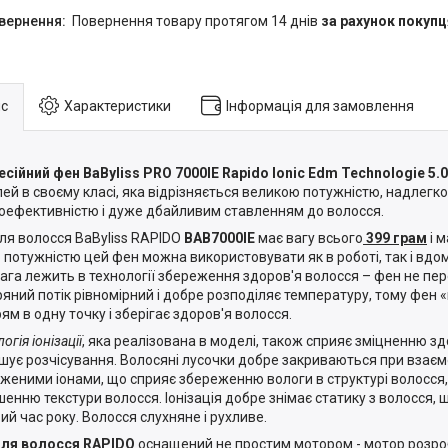
повернення товару протягом 14 днів
за рахунок покупц
с
Характеристики
Інформація для замовлення
сійний фен BaByliss PRO 7000IE Rapido Ionic Edm Technologie 5.0
ей в своєму класі, яка відрізняється великою потужністю, надлегк
оефективністю і дуже дбайливим ставленням до волосся.
ля волосся BaByliss RAPIDO
BAB7000IE
має вагу всього
399 грам
і 
 потужністю цей фен можна використовувати як в роботі, так і вдо
ага лежить в технології збереження здоров'я волосся – фен не пер
ряний потік рівномірний і добре розподіляє температуру, тому фен «
ям в одну точку і зберігає здоров'я волосся.
огія іонізації
, яка реалізована в моделі, також сприяє зміцненню зд
шує розчісування. Волосяні лусочки добре закриваються при взаємо
женими іонами, що сприяє збереженню вологи в структурі волосся,
шенню текстури волосся. Іонізація добре знімає статику з волосся, 
ий час року. Волосся слухняне і рухливе.
ля волосся RAPIDO
оснащений не простим мотором - мотор розр