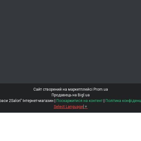
Сайт створений на маркетплейсі
Prom.ua
Продавець на Bigl.ua
"Світ Краси 2Salon" Інтернет-магазин |
Поскаржитися на контент
|
Політика конфіденц
Select Language
▼