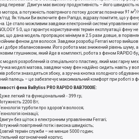
 ряд переваг. Двигун має високу продуктивність – його швидкість 
3
о мотора, а потужність повітряного потоку досягає позначки
91 м
/
м/год
. Як тільки Ви включите фен Рапідо, відразу помітите, що у фе
на. Це стало можливим завдяки електронній системі управління м
OLOGY 5.0, що гарантує користувачеві термін експлуатації фену не
ає, що дана модель пропрацює мінімум в 2.5 рази довше, в порівня
сійним феном для волосся. Завдяки розробці Ferrari мотор вийшо
м і добре збалансованим. Його робота має знижений рівень шуму, а 
ковим глушником, який йде в комплекті, робота з феном RAPIDO б
с моделі розроблений із спеціального пластику, який має гарну меха
 Ручка моделі матова, завдяки чому фен надійно сидить навіть у вол
ів роботи знаходяться збоку, а зручна кнопка холодного обдуванн
вний палець – це забезпечує максимальний комфорт при роботі з ф
ивості фена BaByliss PRO RAPIDO BAB7000IE:
Дуже легкий та функціональний - 399 гр;
Потужність 2200 Вт;
Технологія турботи про здоров'я волосся;
Технологія іонізації;
Двигун без щіток з електронним управлінням Ferrari;
Потужний повітряний потік і висока швидкість;
Довгий термін служби – не менше 5000 годин;
Стильний ергономічний корпус;