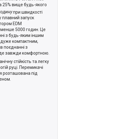
на 25% вище будь-якого
годину
при швидкості
ну плавний запуск
отором EDM
 менше 5000 годин. Це
нні з будь-яким іншим
в дуже компактним,
в поєднанні з
уде завжди комфортною.
нічну стійкість та легку
огій руці. Перемикачі
я розташована під
еном.