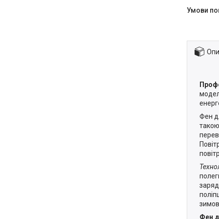
Опи
Профе
модел
енерг
Фен д
такою
перев
Повіт
повітр
Технол
полег
заряд
поліп
зимов
Фен д