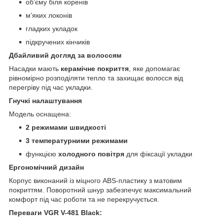
об’єму біля коренів
м’яких локонів
гладких укладок
підкручених кінчиків
Дбайливий догляд за волоссям
Насадки мають
керамічне покриття
, яке допомагає
рівномірно розподіляти тепло та захищає волосся від
перегріву під час укладки.
Гнучкі налаштування
Модель оснащена:
2 режимами швидкості
3 температурними режимами
функцією
холодного повітря
для фіксації укладки
Ергономічний дизайн
Корпус виконаний із міцного ABS-пластику з матовим
покриттям. Поворотний шнур забезпечує максимальний
комфорт під час роботи та не перекручується.
Переваги VGR V-481 Black: