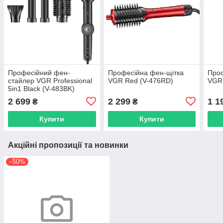
Професійний фен-
Професійна фен-щітка
Проф
стайлер VGR Professional
VGR Red (V-476RD)
VGR 
5in1 Black (V-483BK)
2 699
2 299
1 1
₴
₴
Купити
Купити
Акційні пропозиції та новинки
–50%