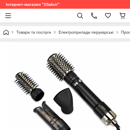
Інтернет-магазин "2Salon"
Товари та послуги
Електроприлади перукарські
Проф