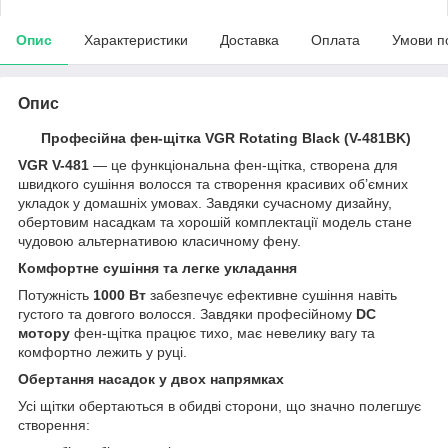
Опис
Характеристики
Доставка
Оплата
Умови п
Опис
Професійна фен-щітка VGR Rotating Black (V-481BK)
VGR V-481
— це функціональна фен-щітка, створена для
швидкого сушіння волосся та створення красивих об’ємних
укладок у домашніх умовах. Завдяки сучасному дизайну,
обертовим насадкам та хорошій комплектації модель стане
чудовою альтернативою класичному фену.
Комфортне сушіння та легке укладання
Потужність
1000 Вт
забезпечує ефективне сушіння навіть
густого та довгого волосся. Завдяки професійному
DC
мотору
фен-щітка працює тихо, має невелику вагу та
комфортно лежить у руці.
Обертання насадок у двох напрямках
Усі щітки обертаються в обидві сторони, що значно полегшує
створення: