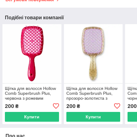
Подібні товари компанії
Щітка для волосся Hollow
Щітка для волосся Hollow
Щітк
Comb Superbrush Plus,
Comb Superbrush Plus,
Comb
червона з рожевим
прозоро-золотиста з
чорн
(SB2060-02)
фіолетовим (SB2060-11)
200
200
200
₴
₴
Купити
Купити
Про нас