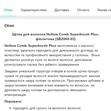
Опис
Характеристики
Доставка
Оплата
Умови п
Опис
Щітка для волосся Hollow Comb Superbrush Plus,
фіолетова (SB2060-03)
Hollow Comb Superbrush Plus
виготовлена з якісного
пластику, ідеально підходить для домашнього догляду за
волоссям та професійного використання у салонах. Вона
делікатно розчісує сухе та вологе волосся, допомагає
розплутувати пасма без зайвого травмування.
Завдяки унікальній структурі отворів в основі щітки процес
сушки та укладки волосся значно пришвидшується, менше
травмується шкіра голови та волосся. Прогумовані зубчики із
закругленими кінчиками м’яко ковзають по волоссю, не
дряпають шкіру голови та допомагають зменшити
електризацію.
Переваги:
підходить для сухого та вологого волосся;