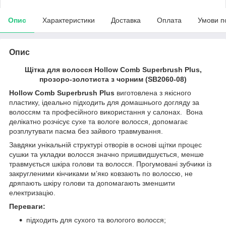
Опис
Характеристики
Доставка
Оплата
Умови п
Опис
Щітка для волосся Hollow Comb Superbrush Plus,
прозоро-золотиста з чорним (SB2060-08)
Hollow Comb Superbrush Plus
виготовлена з якісного
пластику, ідеально підходить для домашнього догляду за
волоссям та професійного використання у салонах. Вона
делікатно розчісує сухе та вологе волосся, допомагає
розплутувати пасма без зайвого травмування.
Завдяки унікальній структурі отворів в основі щітки процес
сушки та укладки волосся значно пришвидшується, менше
травмується шкіра голови та волосся. Прогумовані зубчики із
закругленими кінчиками м’яко ковзають по волоссю, не
дряпають шкіру голови та допомагають зменшити
електризацію.
Переваги:
підходить для сухого та вологого волосся;