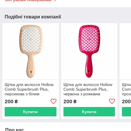
Подібні товари компанії
Щітка для волосся Hollow
Щітка для волосся Hollow
Щітк
Comb Superbrush Plus,
Comb Superbrush Plus,
Comb
персикова з білим
червона з рожевим
проз
(SB2060-13)
(SB2060-02)
фіол
200
200
200
₴
₴
Купити
Купити
Про нас