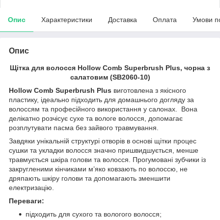
Опис
Характеристики
Доставка
Оплата
Умови п
Опис
Щітка для волосся Hollow Comb Superbrush Plus, чорна з
салатовим (SB2060-10)
Hollow Comb Superbrush Plus
виготовлена з якісного
пластику, ідеально підходить для домашнього догляду за
волоссям та професійного використання у салонах. Вона
делікатно розчісує сухе та вологе волосся, допомагає
розплутувати пасма без зайвого травмування.
Завдяки унікальній структурі отворів в основі щітки процес
сушки та укладки волосся значно пришвидшується, менше
травмується шкіра голови та волосся. Прогумовані зубчики із
закругленими кінчиками м’яко ковзають по волоссю, не
дряпають шкіру голови та допомагають зменшити
електризацію.
Переваги:
підходить для сухого та вологого волосся;