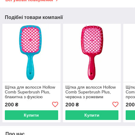
Подібні товари компанії
Щітка для волосся Hollow
Щітка для волосся Hollow
Щітк
Comb Superbrush Plus,
Comb Superbrush Plus,
Comb
блакитна з фуксією
червона з рожевим
проз
(SB2060-60)
(SB2060-02)
фіол
200
200
200
₴
₴
Купити
Купити
Про нас