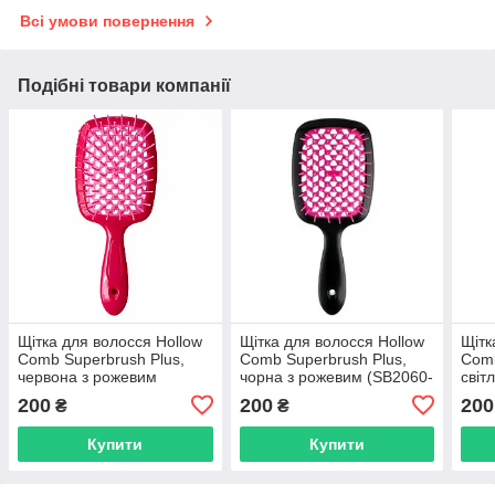
Всі умови повернення
Подібні товари компанії
Щітка для волосся Hollow
Щітка для волосся Hollow
Щітк
Comb Superbrush Plus,
Comb Superbrush Plus,
Comb
червона з рожевим
чорна з рожевим (SB2060-
світ
(SB2060-02)
07)
(SB2
200
200
200
₴
₴
Купити
Купити