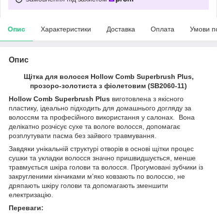
Опис
Характеристики
Доставка
Оплата
Умови п
Опис
Щітка для волосся Hollow Comb Superbrush Plus,
прозоро-золотиста з фіолетовим (SB2060-11)
Hollow Comb Superbrush Plus
виготовлена з якісного
пластику, ідеально підходить для домашнього догляду за
волоссям та професійного використання у салонах. Вона
делікатно розчісує сухе та вологе волосся, допомагає
розплутувати пасма без зайвого травмування.
Завдяки унікальній структурі отворів в основі щітки процес
сушки та укладки волосся значно пришвидшується, менше
травмується шкіра голови та волосся. Прогумовані зубчики із
закругленими кінчиками м’яко ковзають по волоссю, не
дряпають шкіру голови та допомагають зменшити
електризацію.
Переваги: