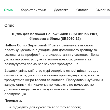
Опис
Характеристики
Доставка
Оплата
Умови п
Опис
Щітка для волосся Hollow Comb Superbrush Plus,
бірюзова з білим (SB2060-12)
Hollow Comb Superbrush Plus
виготовлена з якісного
пластику, ідеально підходить для домашнього догляду за
волоссям та професійного використання у салонах. Вона
делікатно розчісує сухе та вологе волосся, допомагає
розплутувати пасма без зайвого травмування.
Завдяки унікальній структурі отворів в основі щітки процес
сушки та укладки волосся значно пришвидшується, менше
травмується шкіра голови та волосся. Прогумовані зубчики із
закругленими кінчиками м’яко ковзають по волоссю, не
дряпають шкіру голови та допомагають зменшити
електризацію.
Переваги:
підходить для сухого та вологого волосся;