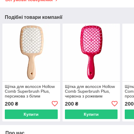
Подібні товари компанії
Щітка для волосся Hollow
Щітка для волосся Hollow
Щітк
Comb Superbrush Plus,
Comb Superbrush Plus,
Comb
персикова з білим
червона з рожевим
проз
(SB2060-13)
(SB2060-02)
фіол
200
200
200
₴
₴
Купити
Купити
Про нас