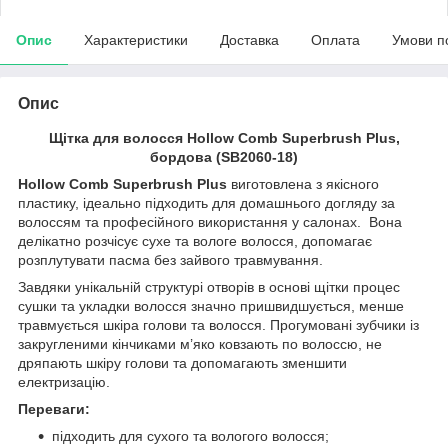
Опис
Характеристики
Доставка
Оплата
Умови п
Опис
Щітка для волосся Hollow Comb Superbrush Plus,
бордова (SB2060-18)
Hollow Comb Superbrush Plus
виготовлена з якісного
пластику, ідеально підходить для домашнього догляду за
волоссям та професійного використання у салонах. Вона
делікатно розчісує сухе та вологе волосся, допомагає
розплутувати пасма без зайвого травмування.
Завдяки унікальній структурі отворів в основі щітки процес
сушки та укладки волосся значно пришвидшується, менше
травмується шкіра голови та волосся. Прогумовані зубчики із
закругленими кінчиками м’яко ковзають по волоссю, не
дряпають шкіру голови та допомагають зменшити
електризацію.
Переваги:
підходить для сухого та вологого волосся;