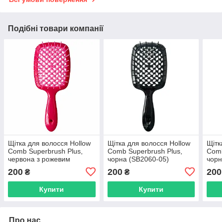
Подібні товари компанії
Щітка для волосся Hollow
Щітка для волосся Hollow
Щітк
Comb Superbrush Plus,
Comb Superbrush Plus,
Comb
червона з рожевим
чорна (SB2060-05)
чорн
(SB2060-02)
07)
200
200
200
₴
₴
Купити
Купити
Про нас