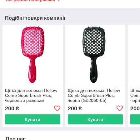
Подібні товари компанії
Щітка для волосся Hollow
Щітка для волосся Hollow
Щітк
Comb Superbrush Plus,
Comb Superbrush Plus,
Comb
червона з рожевим
чорна (SB2060-05)
чорн
(SB2060-02)
07)
200
200
200
₴
₴
Купити
Купити
Про нас