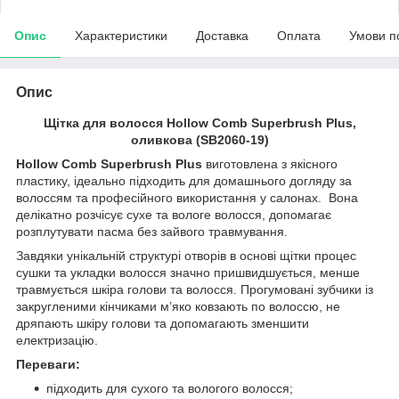
Опис
Характеристики
Доставка
Оплата
Умови п
Опис
Щітка для волосся Hollow Comb Superbrush Plus,
оливкова (SB2060-19)
Hollow Comb Superbrush Plus
виготовлена з якісного
пластику, ідеально підходить для домашнього догляду за
волоссям та професійного використання у салонах. Вона
делікатно розчісує сухе та вологе волосся, допомагає
розплутувати пасма без зайвого травмування.
Завдяки унікальній структурі отворів в основі щітки процес
сушки та укладки волосся значно пришвидшується, менше
травмується шкіра голови та волосся. Прогумовані зубчики із
закругленими кінчиками м’яко ковзають по волоссю, не
дряпають шкіру голови та допомагають зменшити
електризацію.
Переваги:
підходить для сухого та вологого волосся;