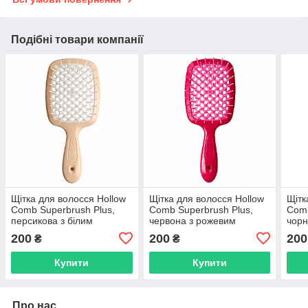
Подібні товари компанії
Щітка для волосся Hollow
Щітка для волосся Hollow
Щітк
Comb Superbrush Plus,
Comb Superbrush Plus,
Comb
персикова з білим
червона з рожевим
чорн
(SB2060-13)
(SB2060-02)
200
200
200
₴
₴
Купити
Купити
Про нас