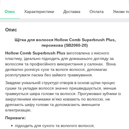
Опис
Характеристики
Доставка
Оплата
Умови п
Опис
Щітка для волосся Hollow Comb Superbrush Plus,
персикова (SB2060-20)
Hollow Comb Superbrush Plus
виготовлена з якісного
пластику, ідеально підходить для домашнього догляду за
волоссям та професійного використання у салонах. Вона
делікатно розчісує сухе та вологе волосся, допомагає
розплутувати пасма без зайвого травмування.
Завдяки унікальній структурі отворів в основі щітки процес
сушки та укладки волосся значно пришвидшується, менше
травмується шкіра голови та волосся. Прогумовані зубчики із
закругленими кінчиками м’яко ковзають по волоссю, не
дряпають шкіру голови та допомагають зменшити
електризацію.
Переваги:
підходить для сухого та вологого волосся;