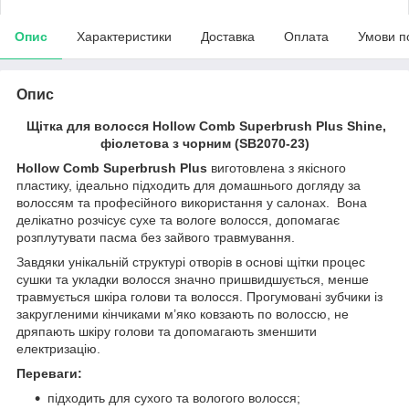
Опис
Характеристики
Доставка
Оплата
Умови п
Опис
Щітка для волосся Hollow Comb Superbrush Plus Shine,
фіолетова з чорним (SB2070-23)
Hollow Comb Superbrush Plus
виготовлена з якісного
пластику, ідеально підходить для домашнього догляду за
волоссям та професійного використання у салонах. Вона
делікатно розчісує сухе та вологе волосся, допомагає
розплутувати пасма без зайвого травмування.
Завдяки унікальній структурі отворів в основі щітки процес
сушки та укладки волосся значно пришвидшується, менше
травмується шкіра голови та волосся. Прогумовані зубчики із
закругленими кінчиками м’яко ковзають по волоссю, не
дряпають шкіру голови та допомагають зменшити
електризацію.
Переваги:
підходить для сухого та вологого волосся;