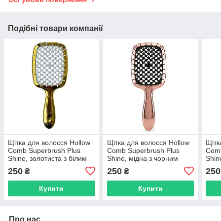
Подібні товари компанії
Щітка для волосся Hollow
Щітка для волосся Hollow
Щітк
Comb Superbrush Plus
Comb Superbrush Plus
Comb
Shine, золотиста з білим
Shine, мідна з чорним
Shin
(SB2070-25)
(SB2070-26)
фіол
250
250
250
₴
₴
Купити
Купити
Про нас