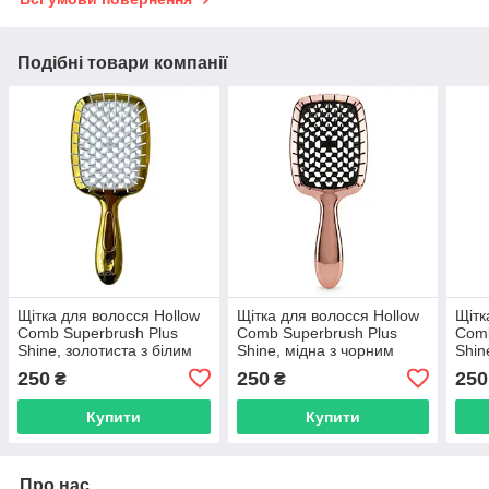
Подібні товари компанії
Щітка для волосся Hollow
Щітка для волосся Hollow
Щітк
Comb Superbrush Plus
Comb Superbrush Plus
Comb
Shine, золотиста з білим
Shine, мідна з чорним
Shin
(SB2070-25)
(SB2070-26)
фіол
250
250
250
₴
₴
Купити
Купити
Про нас