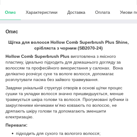
Опис
Характеристики
Доставка
Оплата
Умови п
Опис
Щітка для волосся Hollow Comb Superbrush Plus Shine,
срібляста з чорним (SB2070-24)
Hollow Comb Superbrush Plus
виготовлена з якісного
пластику, ідеально підходить для домашнього догляду за
волоссям та професійного використання у салонах. Вона
делікатно розчісує сухе та вологе волосся, допомагає
розплутувати пасма без зайвого травмування.
Завдяки унікальній структурі отворів в основі щітки процес
сушки та укладки волосся значно пришвидшується, менше
травмується шкіра голови та волосся. Прогумовані зубчики із
закругленими кінчиками м’яко ковзають по волоссю, не
дряпають шкіру голови та допомагають зменшити
електризацію.
Переваги:
підходить для сухого та вологого волосся;