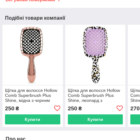
Подібні товари компанії
Щітка для волосся Hollow
Щітка для волосся Hollow
Щітк
Comb Superbrush Plus
Comb Superbrush Plus
Comb
Shine, мідна з чорним
Shine, леопард з
Shin
(SB2070-26)
фіолетовим (SB2070-29)
золо
250
250
270
₴
₴
(SB2
Купити
Купити
Про нас