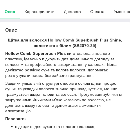
Опис
Характеристики
Доставка
Оплата
Умови п
Опис
Щітка для волосся Hollow Comb Superbrush Plus Shine,
золотиста з білим (SB2070-25)
Hollow Comb Superbrush Plus
виготовлена з якісного
пластику, ідеально підходить для домашнього догляду за
волоссям та професійного використання у салонах. Вона
делікатно розчісує сухе та вологе волосся, допомагає
розплутувати пасма без зайвого травмування.
Завдяки унікальній структурі отворів в основі щітки процес
сушки та укладки волосся значно пришвидшується, менше
травмується шкіра голови та волосся. Прогумовані зубчики із
закругленими кінчиками м’яко ковзають по волоссю, не
дряпають шкіру голови та допомагають зменшити
електризацію.
Переваги:
підходить для сухого та вологого волосся;