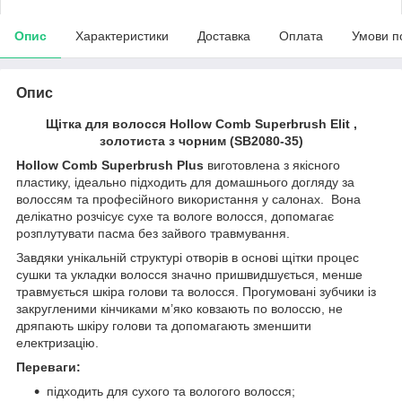
Опис
Характеристики
Доставка
Оплата
Умови п
Опис
Щітка для волосся Hollow Comb Superbrush Elit ,
золотиста з чорним (SB2080-35)
Hollow Comb Superbrush Plus
виготовлена з якісного
пластику, ідеально підходить для домашнього догляду за
волоссям та професійного використання у салонах. Вона
делікатно розчісує сухе та вологе волосся, допомагає
розплутувати пасма без зайвого травмування.
Завдяки унікальній структурі отворів в основі щітки процес
сушки та укладки волосся значно пришвидшується, менше
травмується шкіра голови та волосся. Прогумовані зубчики із
закругленими кінчиками м’яко ковзають по волоссю, не
дряпають шкіру голови та допомагають зменшити
електризацію.
Переваги:
підходить для сухого та вологого волосся;