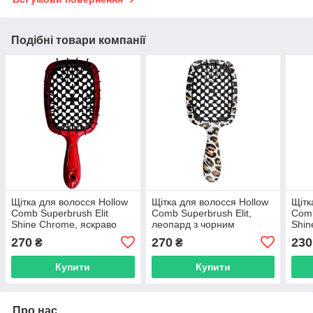
Подібні товари компанії
Щітка для волосся Hollow
Щітка для волосся Hollow
Щітк
Comb Superbrush Elit
Comb Superbrush Elit,
Comb
Shine Chrome, яскраво
леопард з чорним
Shin
червона з чорним
(SB2080-39)
чорн
270
270
230
₴
₴
(SB2080-54)
Купити
Купити
Про нас