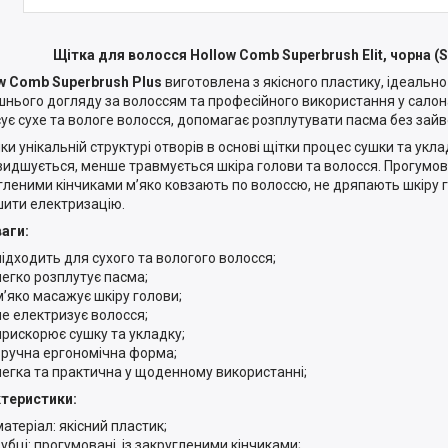
Щітка для волосся Hollow Comb Superbrush Elit, чорна (
w Comb Superbrush Plus
виготовлена з якісного пластику, ідеально
нього догляду за волоссям та професійного використання у салон
сує сухе та вологе волосся, допомагає розплутувати пасма без зай
ки унікальній структурі отворів в основі щітки процес сушки та укл
идшується, менше травмується шкіра голови та волосся. Прогумова
гленими кінчиками м’яко ковзають по волоссю, не дряпають шкіру
ити електризацію.
аги:
підходить для сухого та вологого волосся;
легко розплутує пасма;
м’яко масажує шкіру голови;
не електризує волосся;
прискорює сушку та укладку;
зручна ергономічна форма;
легка та практична у щоденному використанні;
теристики:
матеріал: якісний пластик;
зубці: прогумовані, із закругленими кінчиками;