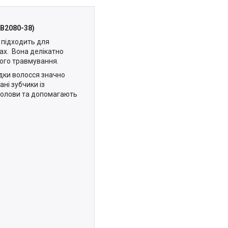
SB2080-38)
 підходить для
ах. Вона делікатно
вого травмування.
адки волосся значно
ні зубчики із
 голови та допомагають