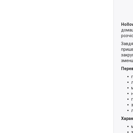
Hollo
домаш
розчі
Завдя
пришв
закру
зменш
Перев
Харак